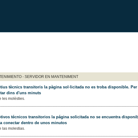
ENIMIENTO - SERVIDOR EN MANTENIMENT
ius tècnics transitoris la pàgina sol·licitada no es troba disponible. Per 
tar dins d'uns minuts
 les molèsties.
ivos técnicos transitorios la página solicitada no se encuentra disponib
 a conectar dentro de unos minutos
 las molestias.