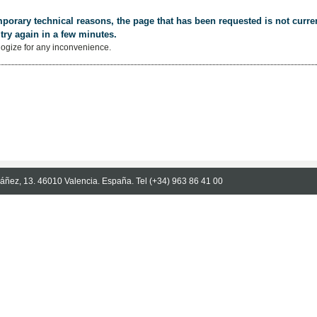
porary technical reasons, the page that has been requested is not curren
try again in a few minutes.
ogize for any inconvenience.
Ibáñez, 13. 46010 Valencia. España. Tel (+34) 963 86 41 00