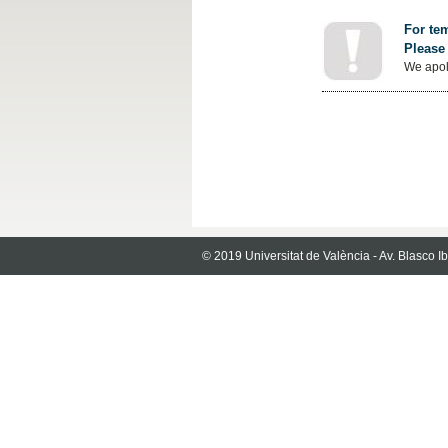
For tem
Please 
We apol
© 2019 Universitat de València - Av. Blasco 