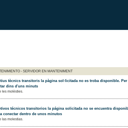
ENIMIENTO - SERVIDOR EN MANTENIMENT
ius tècnics transitoris la pàgina sol·licitada no es troba disponible. Per 
tar dins d'uns minuts
 les molèsties.
ivos técnicos transitorios la página solicitada no se encuentra disponib
 a conectar dentro de unos minutos
 las molestias.