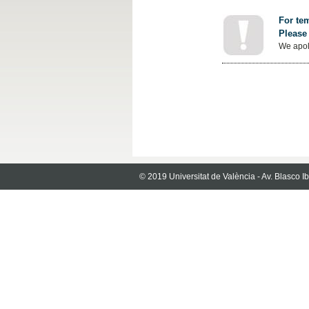
For tem
Please 
We apol
© 2019 Universitat de València - Av. Blasco 