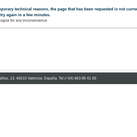
porary technical reasons, the page that has been requested is not curren
try again in a few minutes.
ogize for any inconvenience.
Ibáñez, 13. 46010 Valencia. España. Tel (+34) 963 86 41 00