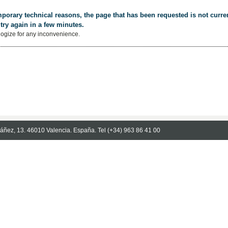
porary technical reasons, the page that has been requested is not curren
try again in a few minutes.
ogize for any inconvenience.
Ibáñez, 13. 46010 Valencia. España. Tel (+34) 963 86 41 00