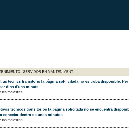
ENIMIENTO - SERVIDOR EN MANTENIMENT
ius tècnics transitoris la pàgina sol·licitada no es troba disponible. Per 
tar dins d'uns minuts
 les molèsties.
ivos técnicos transitorios la página solicitada no se encuentra disponib
 a conectar dentro de unos minutos
 las molestias.