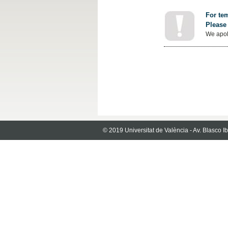
For tem
Please 
We apol
© 2019 Universitat de València - Av. Blasco 