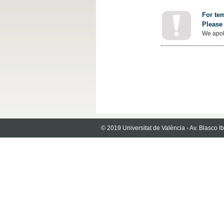
For tem
Please 
We apol
© 2019 Universitat de València - Av. Blasco 