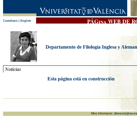
PÁGina WEB DE 
Castellano |
English
Departamento de Filología Inglesa y Alema
Noticias
Esta página está en construcción
Mes informacio:
direccio@uv.e