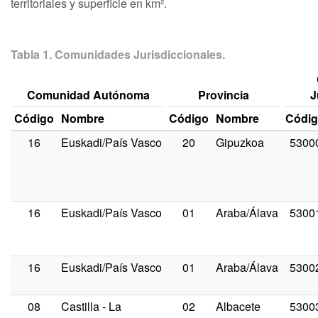
territoriales y superficie en km².
Tabla 1. Comunidades Jurisdiccionales.
Comunidad Autónoma
Provincia
J
Código
Nombre
Código
Nombre
Códi
16
Euskadi/País Vasco
20
Gipuzkoa
5300
16
Euskadi/País Vasco
01
Araba/Álava
5300
16
Euskadi/País Vasco
01
Araba/Álava
5300
08
Castilla - La
02
Albacete
5300