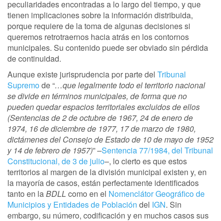
peculiaridades encontradas a lo largo del tiempo, y que
tienen implicaciones sobre la información distribuida,
porque requiere de la toma de algunas decisiones si
queremos retrotraernos hacia atrás en los contornos
municipales. Su contenido puede ser obviado sin pérdida
de continuidad.
Aunque existe jurisprudencia por parte del
Tribunal
Supremo
de “
…que legalmente todo el territorio nacional
se divide en términos municipales, de forma que no
pueden quedar espacios territoriales excluidos de ellos
(Sentencias de 2 de octubre de 1967, 24 de enero de
1974, 16 de diciembre de 1977, 17 de marzo de 1980,
dictámenes del Consejo de Estado de 10 de mayo de 1952
y 14 de febrero de 1957)
” –
Sentencia 77/1984, del Tribunal
Constitucional, de 3 de julio
–, lo cierto es que estos
territorios al margen de la división municipal existen y, en
la mayoría de casos, están perfectamente identificados
tanto en la
BDLL
como en el
Nomenclátor Geográfico de
Municipios y Entidades de Población
del
IGN
. Sin
embargo, su número, codificación y en muchos casos sus