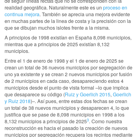
de seguir líneas rectas que no se corresponden con la
realidad geográfica. Naturalmente este es un
proceso en
continua mejora
. También se aprecia una mejora evidente
en muchas partes de la linea de costa y la precisión con la
que se dibujan muchos islotes frente a la misma.
A principios de 1998 existían en España 8,098 municipios,
mientras que a principios de 2025 existían 8,132
municipios.
Entre el 1 de enero de 1998 y el 1 de enero de 2025 se
crean un total de 36 nuevos municipios por segregación de
uno ya existente y se crean 2 nuevos municipios por fusión
de 2 municipios en cada caso, desapareciendo estos 4
municipios desde el punto de vista formal –lo que implica
que desaparece su código (
Ruiz y Goerlich 2015
,
Goerlich
y Ruiz 2018
)–. Así pues, entre estas dos fechas se crean
un total de 38 nuevos municipios y desaparecen 4, lo que
justifica que se pase de 8,098 municipios en 1998 a los
3
8,132 municipios a principios de 2025
. Como nuestra
reconstrucción es hacia el pasado la creación de nuevos
municipios por segregación recupera los recintos mediante