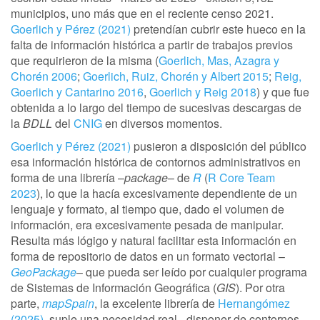
municipios, uno más que en el reciente censo 2021.
Goerlich y Pérez (2021)
pretendían cubrir este hueco en la
falta de información histórica a partir de trabajos previos
que requirieron de la misma (
Goerlich, Mas, Azagra y
Chorén 2006
;
Goerlich, Ruiz, Chorén y Albert 2015
;
Reig,
Goerlich y Cantarino 2016
,
Goerlich y Reig 2018
) y que fue
obtenida a lo largo del tiempo de sucesivas descargas de
la
BDLL
del
CNIG
en diversos momentos.
Goerlich y Pérez (2021)
pusieron a disposición del público
esa información histórica de contornos administrativos en
forma de una librería –
package
– de
R
(
R Core Team
2023
), lo que la hacía excesivamente dependiente de un
lenguaje y formato, al tiempo que, dado el volumen de
información, era excesivamente pesada de manipular.
Resulta más lógigo y natural facilitar esta información en
forma de repositorio de datos en un formato vectorial –
GeoPackage
– que pueda ser leído por cualquier programa
de Sistemas de Información Geográfica (
GIS
). Por otra
parte,
mapSpain
, la excelente librería de
Hernangómez
(2025)
, suple una necesidad real –disponer de contornos