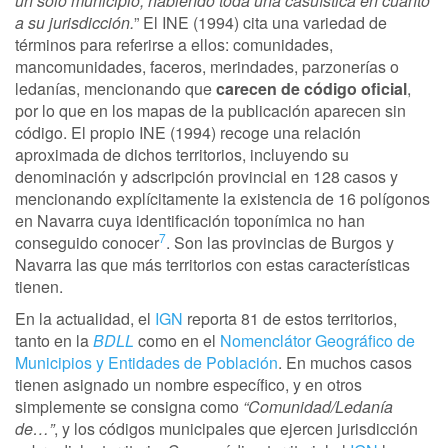
un solo municipio, habiendo toda una casuística en cuanto
a su jurisdicción.
” El INE (1994) cita una variedad de
términos para referirse a ellos: comunidades,
mancomunidades, faceros, merindades, parzonerías o
ledanías, mencionando que
carecen de código oficial
,
por lo que en los mapas de la publicación aparecen sin
código. El propio INE (1994) recoge una relación
aproximada de dichos territorios, incluyendo su
denominación y adscripción provincial en 128 casos y
mencionando explícitamente la existencia de 16 polígonos
en Navarra cuya identificación toponímica no han
7
conseguido conocer
. Son las provincias de Burgos y
Navarra las que más territorios con estas características
tienen.
En la actualidad, el
IGN
reporta 81 de estos territorios,
tanto en la
BDLL
como en el
Nomenclátor Geográfico de
Municipios y Entidades de Población
. En muchos casos
tienen asignado un nombre específico, y en otros
simplemente se consigna como
“Comunidad/Ledanía
de…”
, y los códigos municipales que ejercen jurisdicción