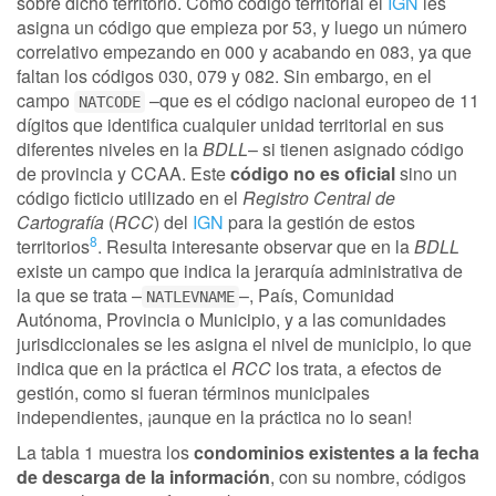
sobre dicho territorio. Como código territorial el
IGN
les
asigna un código que empieza por 53, y luego un número
correlativo empezando en 000 y acabando en 083, ya que
faltan los códigos 030, 079 y 082. Sin embargo, en el
campo
–que es el código nacional europeo de 11
NATCODE
dígitos que identifica cualquier unidad territorial en sus
diferentes niveles en la
BDLL
– si tienen asignado código
de provincia y CCAA. Este
código no es oficial
sino un
código ficticio utilizado en el
Registro Central de
Cartografía
(
RCC
) del
IGN
para la gestión de estos
8
territorios
. Resulta interesante observar que en la
BDLL
existe un campo que indica la jerarquía administrativa de
la que se trata –
–, País, Comunidad
NATLEVNAME
Autónoma, Provincia o Municipio, y a las comunidades
jurisdiccionales se les asigna el nivel de municipio, lo que
indica que en la práctica el
RCC
los trata, a efectos de
gestión, como si fueran términos municipales
independientes, ¡aunque en la práctica no lo sean!
La tabla 1 muestra los
condominios existentes a la fecha
de descarga de la información
, con su nombre, códigos