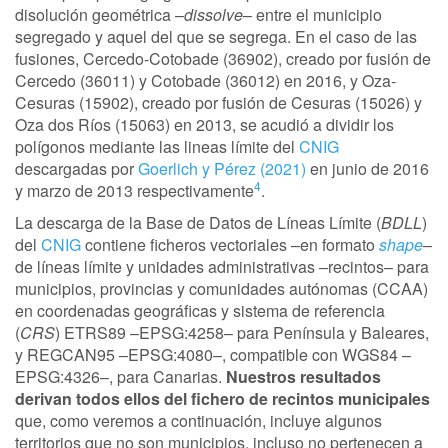
disolución geométrica –
dissolve
– entre el municipio
segregado y aquel del que se segrega. En el caso de las
fusiones, Cercedo-Cotobade (36902), creado por fusión de
Cercedo (36011) y Cotobade (36012) en 2016, y Oza-
Cesuras (15902), creado por fusión de Cesuras (15026) y
Oza dos Ríos (15063) en 2013, se acudió a dividir los
polígonos mediante las lineas límite del
CNIG
descargadas por
Goerlich y Pérez (2021)
en junio de 2016
4
y marzo de 2013 respectivamente
.
La descarga de la Base de Datos de Líneas Límite (
BDLL
)
del
CNIG
contiene ficheros vectoriales –en formato
shape
–
de líneas límite y unidades administrativas –recintos– para
municipios, provincias y comunidades autónomas (CCAA)
en coordenadas geográficas y sistema de referencia
(
CRS
) ETRS89 –EPSG:4258– para Península y Baleares,
y REGCAN95 –EPSG:4080–, compatible con WGS84 –
EPSG:4326–, para Canarias.
Nuestros resultados
derivan todos ellos del fichero de recintos municipales
que, como veremos a continuación, incluye algunos
territorios que no son municipios, incluso no pertenecen a