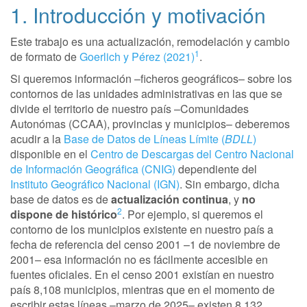
1. Introducción y motivación
Este trabajo es una actualización, remodelación y cambio
1
de formato de
Goerlich y Pérez (2021)
.
Si queremos información –ficheros geográficos– sobre los
contornos de las unidades administrativas en las que se
divide el territorio de nuestro país –Comunidades
Autonómas (CCAA), provincias y municipios– deberemos
acudir a la
Base de Datos de Líneas Límite (
BDLL
)
disponible en el
Centro de Descargas del Centro Nacional
de Información Geográfica (CNIG)
dependiente del
Instituto Geográfico Nacional (IGN)
. Sin embargo, dicha
base de datos es de
actualización continua
, y
no
2
dispone de histórico
. Por ejemplo, si queremos el
contorno de los municipios existente en nuestro país a
fecha de referencia del censo 2001 –1 de noviembre de
2001– esa información no es fácilmente accesible en
fuentes oficiales. En el censo 2001 existían en nuestro
país 8,108 municipios, mientras que en el momento de
escribir estas líneas –marzo de 2025– existen 8,132