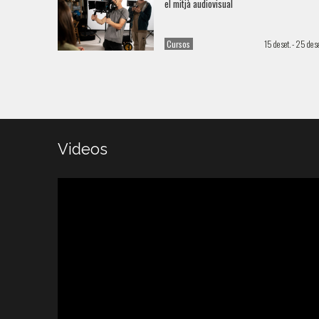
el mitjà audiovisual
Cursos
15 de set. - 25 de se
Videos