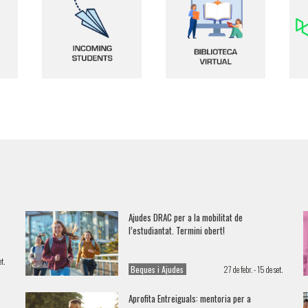
ranger
Incoming students
Biblioteca Virtual
Ajudes DRAC per a la mobilitat de
l’estudiantat. Termini obert!
t.
Beques i Ajudes
27 de febr. - 15 de set.
Aprofita Entreiguals: mentoria per a