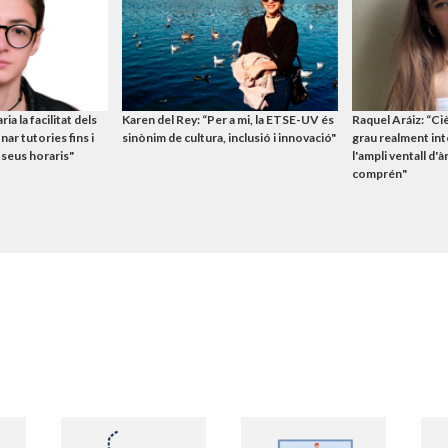
ia la facilitat dels
Karen del Rey: “Per a mi, la ETSE-UV és
Raquel Aráiz: “Ci
ar tutories fins i
sinònim de cultura, inclusió i innovació"
grau realment int
 seus horaris"
l'ampli ventall d'
comprén"