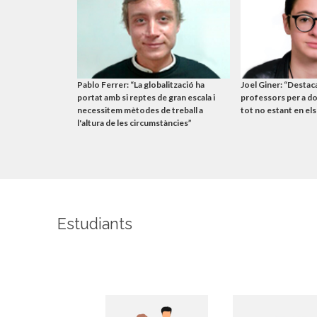
Pablo Ferrer: “La globalització ha
Joel Giner: “Destacar
portat amb si reptes de gran escala i
professors per a don
necessitem mètodes de treball a
tot no estant en els
l'altura de les circumstàncies”
Estudiants