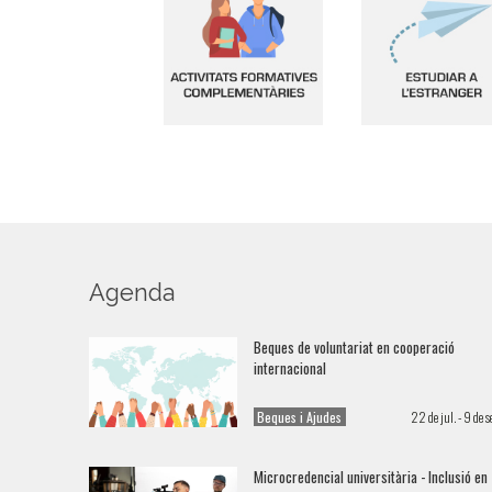
Activitats formatives
Estudiar a l'ext
complementàries
Agenda
Beques de voluntariat en cooperació
internacional
Beques i Ajudes
22 de jul. - 9 de se
Microcredencial universitària - Inclusió en