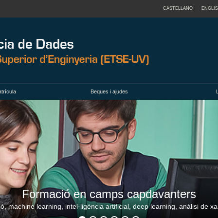
CASTELLANO
ENGLI
trícula
Beques i ajudes
Formació en camps capdavanters
, machine learning, intel·ligència artificial, deep learning, anàlisi de xa