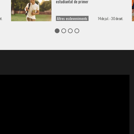
estudiantat de primer
t.
Altres esdeveniments
14 de jul. - 30 de set.