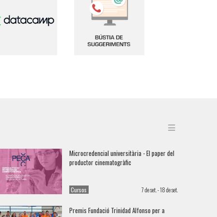
Data Camp
Microcredencial universitària - El paper del
productor cinematogràfic
Cursos
7 de set. - 18 de set.
Premis Fundació Trinidad Alfonso per a