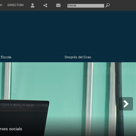
SH
DIRECTORI
USER
L'Escola
Després del Grau
rxes socials