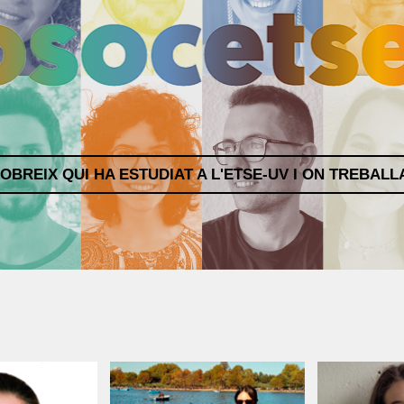
OBREIX QUI HA ESTUDIAT A L'ETSE-UV I ON TREBALL