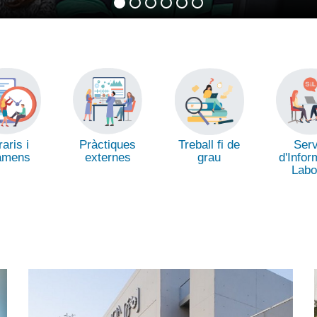
aris i
Pràctiques
Treball fi de
Serv
amens
externes
grau
d'Infor
Labo