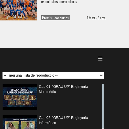
esportistes universitaris
Premis i concursos
7 de set. - 5 d’oct.
Cap 01. "GRAU UP" Enginyeria
Multimèdia
Cap 02. "GRAU UP" Enginyeria
Informàtica