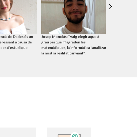
ència de Dades és un
Josep Monclús: “Vaig elegir aquest
Caitlin Davenpo
eressant a causa de
grau perquè m’agraden les
responsabilitat
àrees d'estudi que
matemàtiques, la informàtica i analitzar
quantitat de d
la nostra realitat canviant”.
segon”