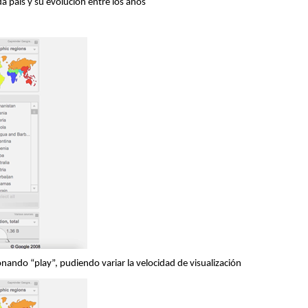
 país y su evolución entre los años
onando “play”, pudiendo variar la velocidad de visualización