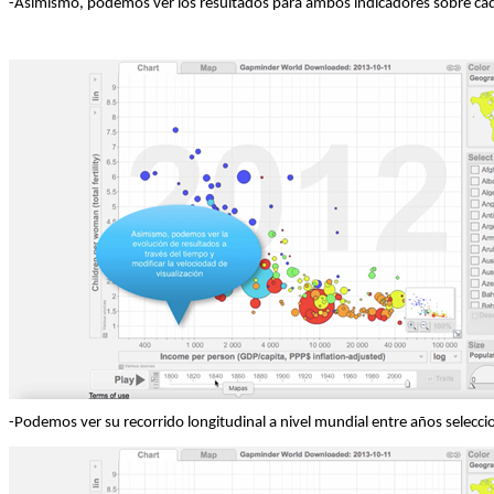
-Asimismo, podemos ver los resultados para ambos indicadores sobre cada
-Podemos ver su recorrido longitudinal a nivel mundial entre años selecci