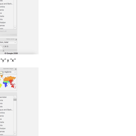
“y” y “x”