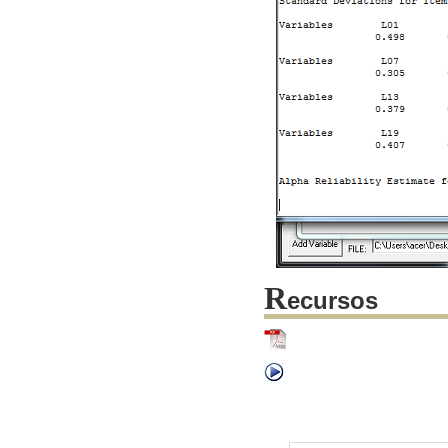
R
ecursos