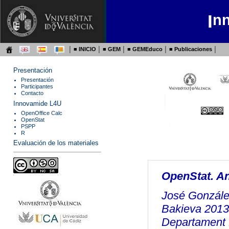
I
n
│ ■
INICIO
│ ■
GEM
│ ■
GEMEduco
│ ■
Publicaciones
│
Presentación
Presentación
Participantes
Contacto
Innovamide L4U
OpenOffice Calc
OpenStat
PSPP
R
Evaluación de los materiales
OpenStat. An
José González
Bakieva 2013
Departament M