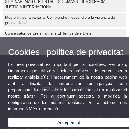
SEMINARI MÀSTER EN DRETS HUMANS, DEMOCRÀCIA I
JUSTICIA INTERNACIONAL
Més enllà de la pantalla: Comprendre i respondre a la violència de
gènere digital
Conversatori de Drets Humans El Temps dels Drets
Cookies i política de privacitat
La teva privacitat és important per a nosaltres. Per això,
t'informem que utilitzem cookies pròpies i de tercers per a
realitzar anàlisis d'ús i mesurament de la nostra pàgina web
amb la finalitat de personalitzar continguts,així com
Institut de Drets Humans
proporcionar funcionalitats a les xarxes socials o analitzar el
nostre trànsit. Per a continuar accepta o modifica la
configuració de les nostres cookies. Per a obtenir més
informació
Més informació
© 2026 UV. - C/ Serpis 29, 1ª Planta Edificio Institutos de Investigación 46022 Valencia.
Acceptar tot
Telèfon: 96 162 54 17
Avís legal
|
Accessibilitat
|
Política privacitat
|
Cookies
|
Transparència
|
Bústia de contacte