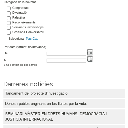
Categoria de la novetat:
Congressos
Divulgació
Palestina
Reconeixements
Seminaris i workshops
Sessions Conversatori
Seleccionar
Tots
Cap
Per data (format: dd/mm/aaaa)
Del
Al
S'ha d'omplir els dos camps
Darreres notícies
Tancament del projecte d'Investigació
Dones i pobles originaris en les lluites per la vida.
SEMINARI MÀSTER EN DRETS HUMANS, DEMOCRÀCIA I
JUSTICIA INTERNACIONAL