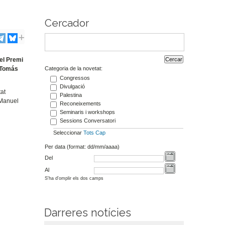
Cercador
 el Premi
Categoria de la novetat:
. Tomás
Congressos
Divulgació
tat
Palestina
. Manuel
Reconeixements
Seminaris i workshops
Sessions Conversatori
Seleccionar
Tots
Cap
Per data (format: dd/mm/aaaa)
Del
Al
S'ha d'omplir els dos camps
Darreres notícies