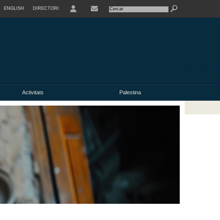
ENGLISH
DIRECTORI
USER
Activitats
Palestina