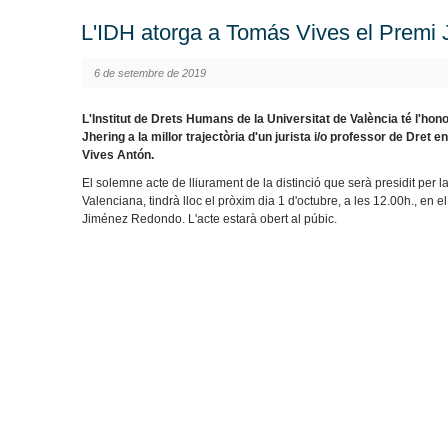
L'IDH atorga a Tomás Vives el Premi 
6 de setembre de 2019
L'Institut de Drets Humans de la Universitat de València té l'ho
Jhering a la millor trajectòria d'un jurista i/o professor de Dre
Vives Antón.
El solemne acte de lliurament de la distinció que serà presidit per l
Valenciana, tindrà lloc el pròxim dia 1 d'octubre, a les 12.00h., en 
Jiménez Redondo. L'acte estarà obert al púbic.