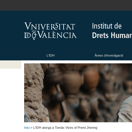
L'IDH
Àrees d’investigació
Inici
> L'IDH atorga a Tomás Vives el Premi Jhering