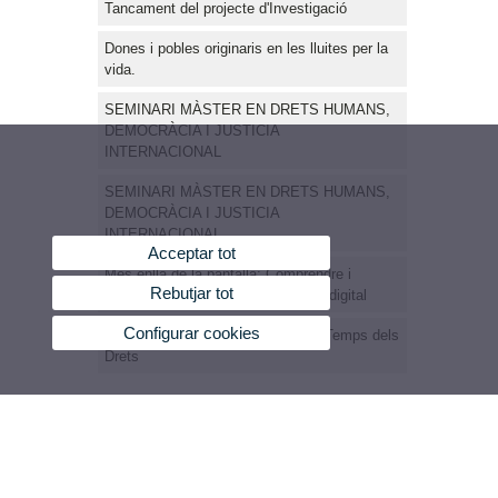
Tancament del projecte d'Investigació
Dones i pobles originaris en les lluites per la
vida.
SEMINARI MÀSTER EN DRETS HUMANS,
DEMOCRÀCIA I JUSTICIA
INTERNACIONAL
SEMINARI MÀSTER EN DRETS HUMANS,
DEMOCRÀCIA I JUSTICIA
INTERNACIONAL
Acceptar tot
Més enllà de la pantalla: Comprendre i
Rebutjar tot
respondre a la violència de gènere digital
Configurar cookies
Conversatori de Drets Humans El Temps dels
Drets