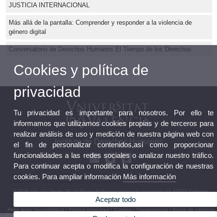
JUSTICIA INTERNACIONAL
Más allá de la pantalla: Comprender y responder a la violencia de
género digital
Conversatorio de Derechos Humanos El Tiempo de los Derechos
Cookies y política de
privacidad
Tu privacidad es importante para nosotros. Por ello te
informamos que utilizamos cookies propias y de terceros para
realizar análisis de uso y medición de nuestra página web con
Instituto de Derechos Humanos
el fin de personalizar contenidos,así como proporcionar
funcionalidades a las redes sociales o analizar nuestro tráfico.
Para continuar acepta o modifica la configuración de nuestras
cookies. Para ampliar información
Más información
© 2026 UV. - C/ Serpis 29, 1ª Planta Edificio Institutos de Investigación 46022 Valencia.
Aceptar todo
Teléfono: 96 162 54 17
Aviso legal
|
Accesibilidad
|
Política privacidad
|
Cookies
|
Transparencia
|
Bústia de contacte