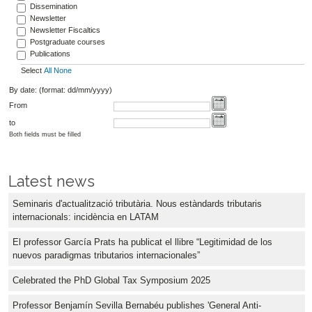
Dissemination
Newsletter
Newsletter Fiscaltics
Postgraduate courses
Publications
Select
All
None
By date: (format: dd/mm/yyyy)
From
to
Both fields must be filled
Latest news
Seminaris d'actualització tributària. Nous estàndards tributaris
internacionals: incidència en LATAM
El professor García Prats ha publicat el llibre “Legitimidad de los
nuevos paradigmas tributarios internacionales”
Celebrated the PhD Global Tax Symposium 2025
Professor Benjamín Sevilla Bernabéu publishes 'General Anti-