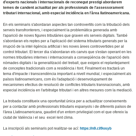
d'experts nacionals i internacionals de reconegut prestigi abordarem
temes de candent actualitat per als professionals de l'assessorament
tributari internacional, amb especial incidència en l'àrea llatinoamericana.
En els seminaris s'abordaran aspectes tan controvertits com la tributació dels
serveis transfronterers, i especialment la problemàtica generada amb
l'aparició de noves figures tributàries que graven els serveis digitals. També
s'abordaran els reptes per a l'aplicació del sistema tributaris generats per la
irrupció de la intel·ligència artificial i les noves àrees controvertides per al
control tributari. El tercer dia s'abordaran els canvis que s'estan operant en les
normes tributàries internes i internacionals a conseqüència de l'aparició dels
nòmades digitals i la generalització del treball, que exigeix el replantejament
de conceptes tradicionals com a residència i font. Finalment es tractarà un
tema d'impacte i transcendència important a nivell mundial, i especialment als
països llatinoamericans, com és l'adaptació i desenvolupament de
mecanismes efectius de resolució de conflictes tributaris transnacionals, amb
especial incidència en l'arbitratge tributari i en altres mesures com la mediació.
La trobada constitueix una oportunitat única per a actualitzar coneixements
per a contactar amb professionals tributaris espanyols i de diferents països de
l'àrea Llatinoamericana, gaudint d'un entorn privilegiat com el que ofereix la
ciutat de València i el seu excel·lent clima.
La inscripció als seminaris pot realitzar-se ací:
https://n9.cl/9osyb