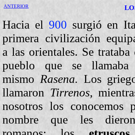
ANTERIOR
LO
Hacia el
900
surgió en Ita
primera civilización equip
a las orientales. Se trataba
pueblo que se llamaba
mismo
Rasena.
Los griego
llamaron
Tirrenos,
mientr
nosotros los conocemos p
nombre que les diero
romanos: los
etruscos.