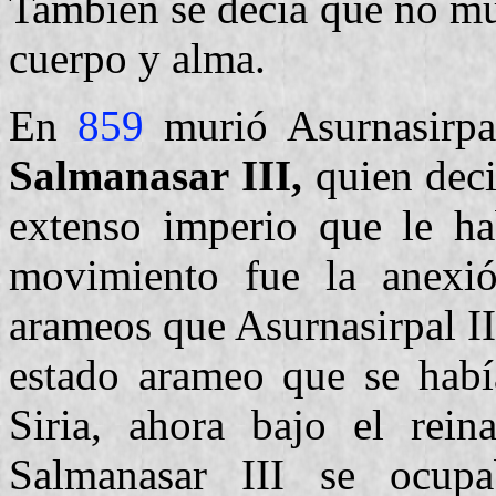
También se decía que no mur
cuerpo y alma.
En
859
murió Asurnasirpal
Salmanasar III,
quien deci
extenso imperio que le ha
movimiento fue la anexió
arameos que Asurnasirpal II
estado arameo que se había
Siria, ahora bajo el rei
Salmanasar III se ocup