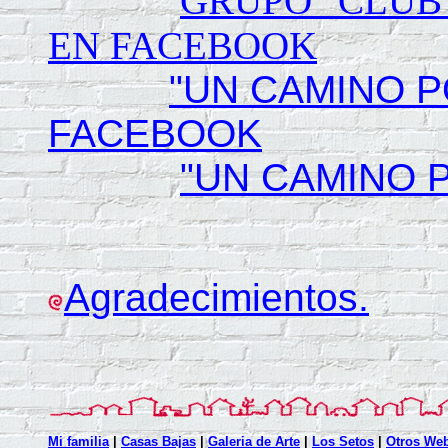
GRUPO "CLUB
EN FACEBOOK
"UN CAMINO 
FACEBOOK
"UN CAMINO 
Agradecimientos.
Mi familia
|
Casas Bajas
|
Galeria de Arte
|
Los Setos
|
Otros Web