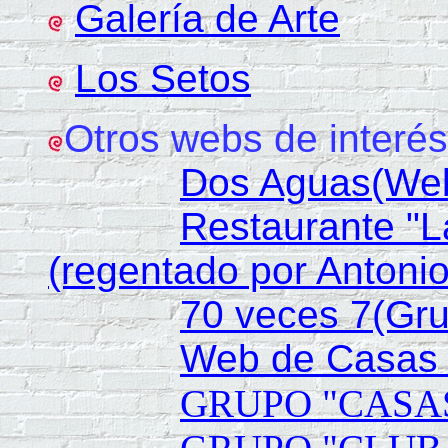
Galería de Arte
Los Setos
Otros webs de interés
Dos Aguas(Web
Restaurante "L
(regentado por Antonio
70 veces 7(Gru
Web de Casas B
GRUPO "CASA