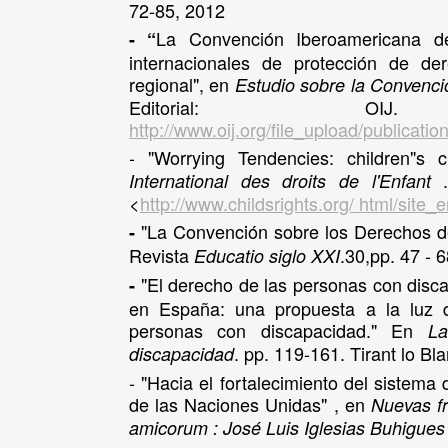
72-85, 2012
La Convención Iberoamericana d
- “
internacionales de protección de d
regional", en
Estudio sobre la Convenc
Editorial: OIJ
http://www.oij.org/file_upload/publica
- "Worrying Tendencies: children"s cr
.
International des droits de l'Enfant
<
http://www.childsrights.org/ html/site_e
"La Convención sobre los Derechos del
-
Revista
.30,pp. 47 - 
Educatio siglo XXI
"El derecho de las personas con disca
-
en España: una propuesta a la luz 
personas con discapacidad." En
La
. pp. 119-161. Tirant lo Bl
discapacidad
- "Hacia el fortalecimiento del siste
de las Naciones Unidas" , en
Nuevas fr
amicorum : José Luis Iglesias Buhigues