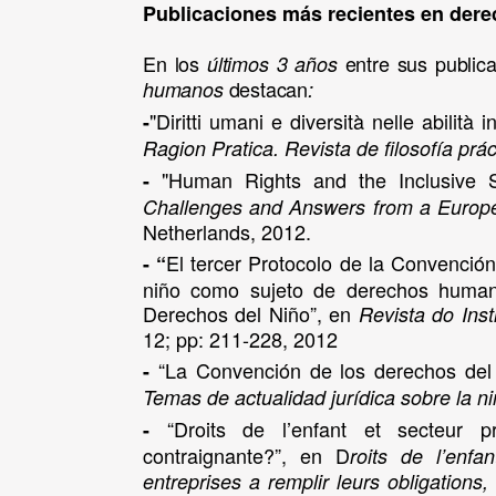
Publicaciones más recientes en de
En los
entre sus public
últimos 3 años
destacan
humanos
:
"Diritti umani e diversità nelle abilità i
-
Ragion Pratica. Revista de filosofía prác
"Human Rights and the Inclusive S
-
Challenges and Answers from a Europ
Netherlands, 2012.
El tercer Protocolo de la Convención
- “
niño como sujeto de derechos human
Derechos del Niño”, en
Revista do Inst
12; pp: 211-228, 2012
“La Convención de los derechos del n
-
Temas de actualidad jurídica sobre la n
“Droits de l’enfant et secteur pr
-
contraignante?”, en D
roits de l’enfa
entreprises a remplir leurs obligations,