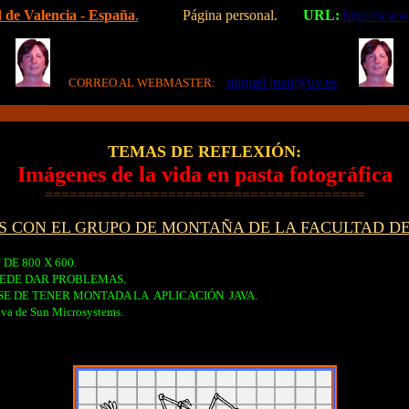
 de Valencia
- España
.
Página personal.
URL:
http://www
miguel.juan@uv.es
CORREO AL WEBMASTER:
=======================================
TEMAS DE REFLEXIÓN:
Imágenes de la vida en pasta fotográfica
=======================================
ES CON EL GRUPO DE MONTAÑA DE LA FACULTAD D
DE 800 X 600.
UEDE DAR PROBLEMAS.
NSE DE TENER MONTADA LA
APLICACIÓN
JAVA.
ava de Sun Microsystems.