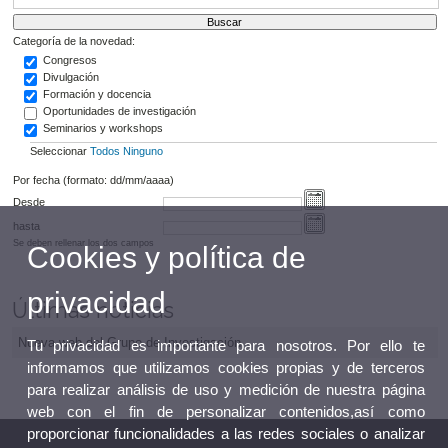
Categoría de la novedad:
Congresos
Divulgación
Formación y docencia
Oportunidades de investigación
Seminarios y workshops
Seleccionar
Todos
Ninguno
Por fecha (formato: dd/mm/aaaa)
Desde
hasta
Se deben rellenar los dos campos
Cookies y política de
privacidad
Últimas noticias
Nueva web del Grupo de Investigación
Tu privacidad es importante para nosotros. Por ello te
informamos que utilizamos cookies propias y de terceros
para realizar análisis de uso y medición de nuestra página
web con el fin de personalizar contenidos,así como
proporcionar funcionalidades a las redes sociales o analizar