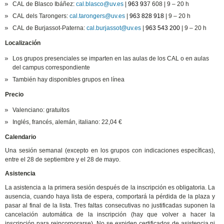
CAL de Blasco Ibáñez
:
cal.blasco@uv.es
|
963 93
7 608 | 9 – 20 h
CAL dels Tarongers:
cal.tarongers@uv.es
|
963 828 918
| 9 – 20 h
CAL de Burjassot-Paterna:
cal.burjassot@uv.es
|
963 543 200
| 9 – 20 h
Localización
Los grupos presenciales se imparten en las aulas de los CAL o en aulas
del campus correspondiente
También hay disponibles grupos en línea
Precio
Valenciano: gratuitos
Inglés, francés, alemán, italiano: 22,04 €
Calendario
Una sesión semanal (excepto en los grupos con indicaciones específicas)
,
entre el 28 de septiembre y el 28 de mayo
.
Asistencia
La asistencia a la primera sesión después de la inscripción es obligatoria. La
ausencia, cuando haya lista de espera, comportará la pérdida de la plaza y
pasar al final de la lista. Tres faltas consecutivas no justificadas suponen la
cancelación automática de la inscripción (hay que volver a hacer la
inscripción para reincorporarse). No se expiden
certificados de asistencia ni