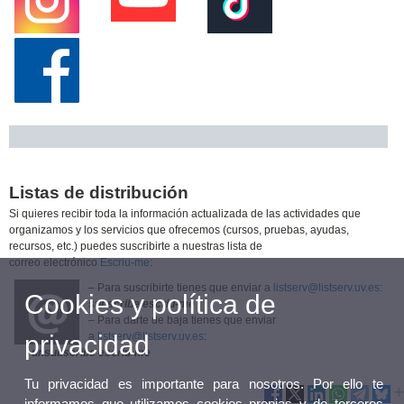
Listas de distribución
Si quieres recibir toda la información actualizada de las actividades que
organizamos y los servicios que ofrecemos (cursos, pruebas, ayudas,
recursos, etc.) puedes suscribirte a nuestras lista de
correo electrónico
Escriu-me
:
– Para suscribirte tienes que enviar a
listserv@listserv.uv.es
:
Cookies y política de
subscribe escriu-me
– Para darte de baja tienes que enviar
privacidad
a
listserv@listserv.uv.es
:
unsubscribe escriu-me
Tu privacidad es importante para nosotros. Por ello te
informamos que utilizamos cookies propias y de terceros