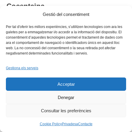
Cocentaina
Gestió del consentiment
Circular. Dificultat mitjana, 8,1 Km,
Per tal d'oferir les millors experiències, s’utilitzen tecnologies com ara les
+332 m de desnivell, 4 hores. Ruta
galetes per a emmagatzemar i/o accedir a la informació del dispositiu. El
consentiment d’aquestes tecnologies permet el tractament de dades com
pel vessant est del Parc Natural de la
ara el comportament de navegació o identificadors únics en aquest lloc
web. La no concessió del consentiment o la seua retirada pot afectar
negativament determinades funcionalitats i serveis.
Serra Mariola, amb vistes a l’entorn
natural i patrimonial de Cocentaina i el
Gestiona els serveis
paisatge del Comtat i l’Alcoià. I visita
Acceptar
al castell de Cocentaina.
Denegar
Guiada per
Diània Experiències
Consultar les preferències
Cookie Policy
Privadesa
Contacte