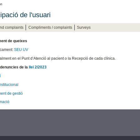
on
ipació de l'usuari
nd complaints
Compliments / complaints
Surveys
ment de queixes
icament:
SEU UV
alment en el Punt d’Atenció al pacient o la Recepció de cada clínica.
 denuncies de la
llei 2/2023
í
nstitucional
ent de gestió
rmació