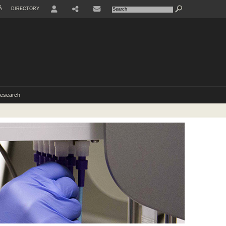
À
DIRECTORY
USER
esearch