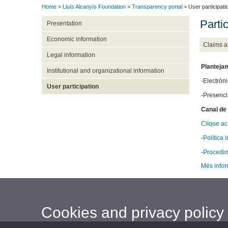
Home
>
Lluís Alcanyís Foundation
>
Transparency portal
> User participati
Partic
Presentation
Economic information
Claims a
Legal information
Planteja
Institutional and organizational information
-Electròn
User participation
-Presenci
Canal de
Clique ac
-
Política i
-
Procedim
Més info
Cookies and privacy policy