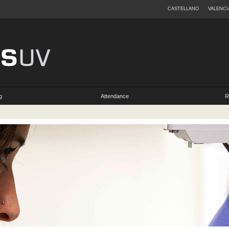
CASTELLANO
VALENCI
g
Attendance
R