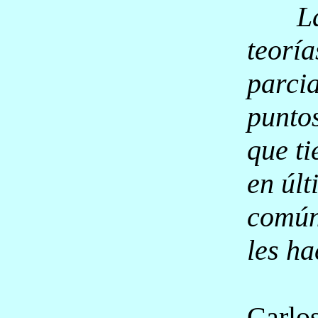
L
teoría
parcia
puntos
que ti
en últ
comú
les ha
Carlo