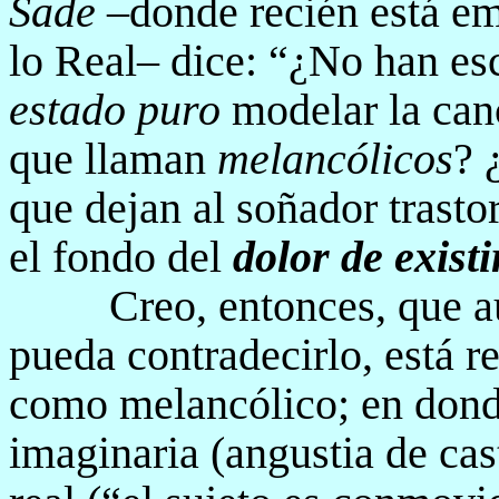
Sade
–donde recién está em
lo Real– dice: “¿No han es
estado puro
modelar la can
que llaman
melancólicos
? 
que dejan al soñador trasto
el fondo del
dolor de existi
Creo, entonces, que 
pueda contradecirlo, está 
como melancólico; en donde
imaginaria (angustia de cas