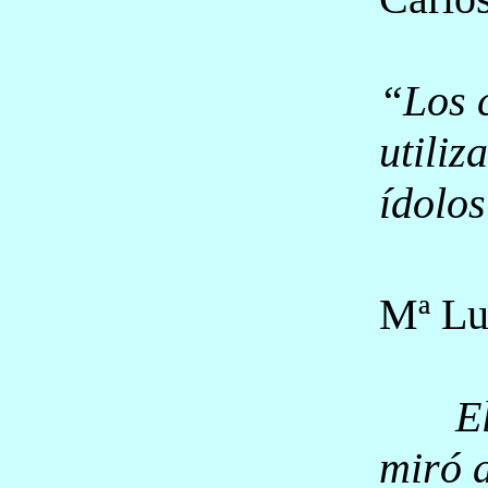
“Los 
utiliz
ídolos
Mª Lu
E
miró a