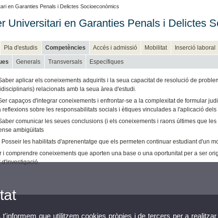
ari en Garanties Penals i Delictes Socioeconòmics
r Universitari en Garanties Penals i Delictes
Pla d'estudis
Competències
Accés i admissió
Mobilitat
Inserció laboral
ues
Generals
Transversals
Específiques
Saber aplicar els coneixements adquirits i la seua capacitat de resolució de prob
idisciplinaris) relacionats amb la seua àrea d'estudi.
er capaços d'integrar coneixements i enfrontar-se a la complexitat de formular judic
 reflexions sobre les responsabilitats socials i ètiques vinculades a l'aplicació del
aber comunicar les seues conclusions (i els coneixements i raons últimes que les s
sense ambigüitats
 Posseir les habilitats d'aprenentatge que els permeten continuar estudiant d'un 
 i comprendre coneixements que aporten una base o una oportunitat per a ser origin
 d'investigació.
tat
, t'informem que utilitzem cookies pròpies i de tercers per a realitzar