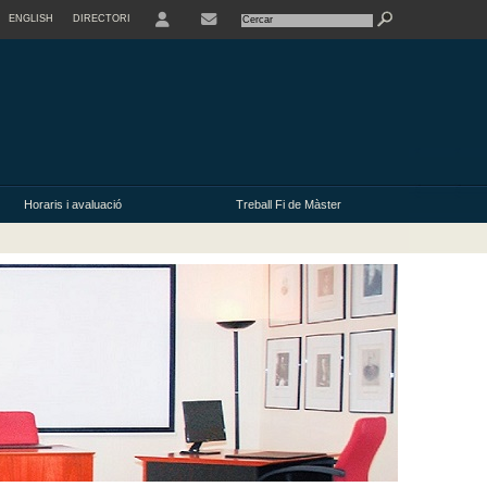
ENGLISH
DIRECTORI
USER
Horaris i avaluació
Treball Fi de Màster