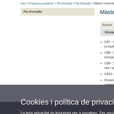
Inici
>
Programa acadèmic
>
Pla d'estudis
>
Pla d'estudis
> Màster Universit
Màste
Pla d'estudis
Resum
Bàsiq
CB7 - 
(o mult
CB8 - S
incloga
CB9 - S
clar i 
CB10 -
Posseir
context
Cookies i política de privaci
La teva privacitat és important per a nosaltres. Per això