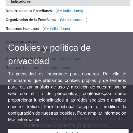
Indicadores
Desarrollo de la Enseñanza
(Ver indicadores)
Organización de la Enseñanza
(Ver indicadores)
Recursos humanos
(Ver indicadores)
Cursos anteriores:
Cookies y política de
Desarrollo de la Enseñanza
(Ver indicadores)
privacidad
Organización de la Enseñanza
(Ver indicadores)
Recursos humanos
(Ver indicadores)
Tu privacidad es importante para nosotros. Por ello te
informamos que utilizamos cookies propias y de terceros
para realizar análisis de uso y medición de nuestra página
web con el fin de personalizar contenidos,así como
proporcionar funcionalidades a las redes sociales o analizar
nuestro tráfico. Para continuar acepta o modifica la
configuración de nuestras cookies. Para ampliar información
Máster Universitario en Historia e Identidades en el
Más información
Mediterráneo Occidental (Siglos XV-XIX)