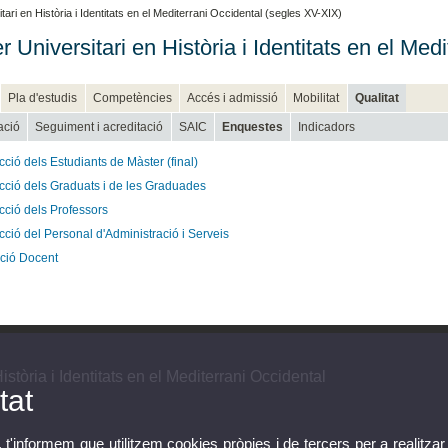
ari en Història i Identitats en el Mediterrani Occidental (segles XV-XIX)
r Universitari en Història i Identitats en el Me
Pla d'estudis
Competències
Accés i admissió
Mobilitat
Qualitat
ació
Seguiment i acreditació
SAIC
Enquestes
Indicadors
cció dels Estudiants de Màster (final)
acció dels Graduats i de les Graduades
cció dels Professors
cció del Personal d'Administració i Serveis
ció Docent
istòria i Identitats en el Mediterrani Occidental
tat
, t'informem que utilitzem cookies pròpies i de tercers per a realitzar