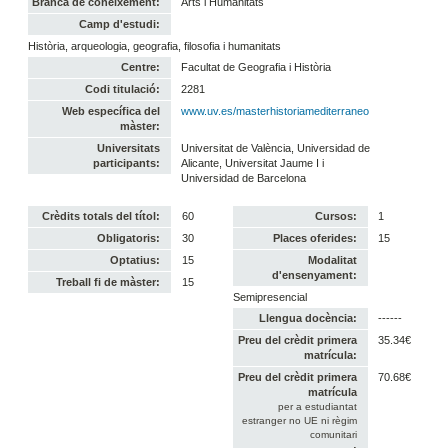
Branca de coneixement:
Arts i Humanitats
Camp d'estudi:
Història, arqueologia, geografia, filosofia i humanitats
Centre:
Facultat de Geografia i Història
Codi titulació:
2281
Web específica del
www.uv.es/masterhistoriamediterraneo
màster:
Universitats
Universitat de València, Universidad de
participants:
Alicante, Universitat Jaume I i
Universidad de Barcelona
Crèdits totals del títol:
60
Cursos:
1
Obligatoris:
30
Places oferides:
15
Optatius:
15
Modalitat
d'ensenyament:
Treball fi de màster:
15
Semipresencial
Llengua docència:
------
Preu del crèdit primera
35.34€
matrícula:
Preu del crèdit primera
70.68€
matrícula
per a estudiantat
estranger no UE ni règim
comunitari