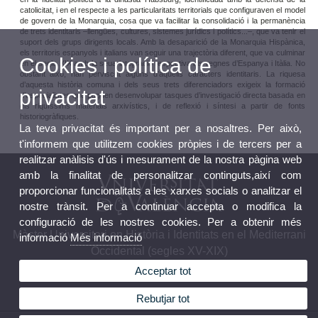
catolicitat, i en el respecte a les particularitats territorials que configuraven el model
de govern de la Monarquia, cosa que va facilitar la consolidació i la permanència
de trets identitaris –llengües, cultures, sistemes jurídics i polítics...–, que va tenir el
suport dels grups dirigents locals. Amb la desaparició de la Monarquia Hispànica,
els territoris espanyols i italians van seguir una trajectòria diferent, que va culminar
Cookies i política de
en el segle XIX amb la seua integració respectiva als regnes d’Espanya i Itàlia. No
obstant això, han perviscut alguns d’aquells caràcters identitaris. La riquesa
d’aquesta història comuna i dels seus trets diferenciadors exigeix la formació
privacitat
d’especialistes que puguen desenvolupar tasques d’investigació directa basada en
els riquíssims materials arxivístics, i de reflexió i síntesi a partir de fonts
historiogràfiques.
La teva privacitat és important per a nosaltres. Per això,
t'informem que utilitzem cookies pròpies i de tercers per a
realitzar anàlisis d'ús i mesurament de la nostra pàgina web
amb la finalitat de personalitzar continguts,així com
proporcionar funcionalitats a les xarxes socials o analitzar el
nostre trànsit. Per a continuar accepta o modifica la
configuració de les nostres cookies. Per a obtenir més
Màster Universitari en Història i Identitats en el Mediterrani
informació
Més informació
Occidental (segles XV-XIX)
Acceptar tot
Rebutjar tot