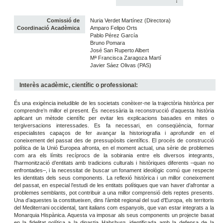
:
Comissió de
Nuria Verdet Martínez (Directora)
Coordinació Acadèmica
Amparo Felipo Orts
Pablo Pérez García
Bruno Pomara
José San Ruperto Albert
Mª Francisca Zaragoza Martí
Javier Sáez Olivas (PAS)
Interès acadèmic, científic o professional:
És una exigència ineludible de les societats conèixer-ne la trajectòria històrica per
comprendre’n millor el present. És necessària la reconstrucció d’aquesta història
aplicant un mètode científic per evitar les explicacions basades en mites o
tergiversacions interessades. Es fa necessari, en conseqüència, formar
especialistes capaços de fer avançar la historiografia i aprofundir en el
coneixement del passat des de pressupòsits científics. El procés de construcció
política de la Unió Europea afronta, en el moment actual, una sèrie de problemes
com ara els límits recíprocs de la sobirania entre els diversos integrants,
l’harmonització d’entitats amb tradicions culturals i històriques diferents –quan no
enfrontades–, i la necessitat de buscar un fonament ideològic comú que respecte
les identitats dels seus components. La reflexió històrica i un millor coneixement
del passat, en especial l’estudi de les entitats polítiques que van haver d’afrontar a
problemes semblants, pot contribuir a una millor comprensió dels reptes presents.
Una d’aquestes la constitueixen, dins l’àmbit regional del sud d’Europa, els territoris
del Mediterrani occidental, tant italians com espanyols, que van estar integrats a la
Monarquia Hispànica. Aquesta va imposar als seus components un projecte basat
en la fidelitat política a la dinastia Habsburg, identificada amb la defensa de la