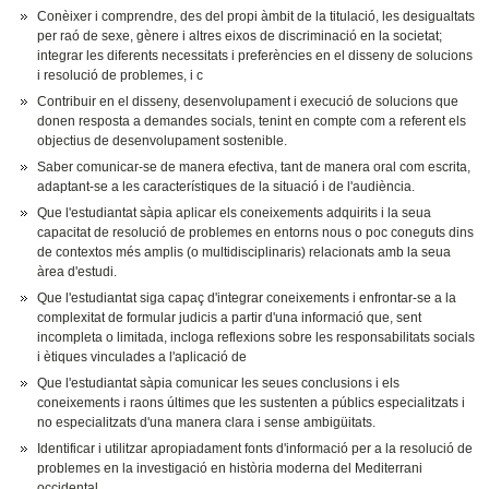
Conèixer i comprendre, des del propi àmbit de la titulació, les desigualtats
per raó de sexe, gènere i altres eixos de discriminació en la societat;
integrar les diferents necessitats i preferències en el disseny de solucions
i resolució de problemes, i c
Contribuir en el disseny, desenvolupament i execució de solucions que
donen resposta a demandes socials, tenint en compte com a referent els
objectius de desenvolupament sostenible.
Saber comunicar-se de manera efectiva, tant de manera oral com escrita,
adaptant-se a les característiques de la situació i de l'audiència.
Que l'estudiantat sàpia aplicar els coneixements adquirits i la seua
capacitat de resolució de problemes en entorns nous o poc coneguts dins
de contextos més amplis (o multidisciplinaris) relacionats amb la seua
àrea d'estudi.
Que l'estudiantat siga capaç d'integrar coneixements i enfrontar-se a la
complexitat de formular judicis a partir d'una informació que, sent
incompleta o limitada, incloga reflexions sobre les responsabilitats socials
i ètiques vinculades a l'aplicació de
Que l'estudiantat sàpia comunicar les seues conclusions i els
coneixements i raons últimes que les sustenten a públics especialitzats i
no especialitzats d'una manera clara i sense ambigüitats.
Identificar i utilitzar apropiadament fonts d'informació per a la resolució de
problemes en la investigació en història moderna del Mediterrani
occidental.