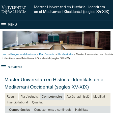
MENÚ
Inici
>
Programa del màster
>
Pla d'estudis
>
Pla d'estudis
> Màster Universitari en Història
i Identitats en el Mediterrani Occidental (segles XV-XIX)
SUBMENU
Màster Universitari en Història i Identitats en el
Mediterrani Occidental (segles XV-XIX)
Resum
Pla d'estudis
Competències
Accés i admissió
Mobilitat
Inserció laboral
Qualitat
Competències
Coneixements o continguts
Habilitats