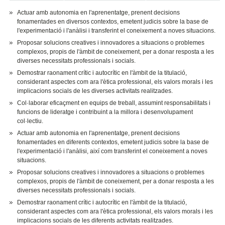
Actuar amb autonomia en l'aprenentatge, prenent decisions
fonamentades en diversos contextos, emetent judicis sobre la base de
l'experimentació i l'anàlisi i transferint el coneixement a noves situacions.
Proposar solucions creatives i innovadores a situacions o problemes
complexos, propis de l'àmbit de coneixement, per a donar resposta a les
diverses necessitats professionals i socials.
Demostrar raonament crític i autocrític en l'àmbit de la titulació,
considerant aspectes com ara l'ètica professional, els valors morals i les
implicacions socials de les diverses activitats realitzades.
Col·laborar eficaçment en equips de treball, assumint responsabilitats i
funcions de lideratge i contribuint a la millora i desenvolupament
col·lectiu.
Actuar amb autonomia en l'aprenentatge, prenent decisions
fonamentades en diferents contextos, emetent judicis sobre la base de
l'experimentació i l'anàlisi, així com transferint el coneixement a noves
situacions.
Proposar solucions creatives i innovadores a situacions o problemes
complexos, propis de l'àmbit de coneixement, per a donar resposta a les
diverses necessitats professionals i socials.
Demostrar raonament crític i autocrític en l'àmbit de la titulació,
considerant aspectes com ara l'ètica professional, els valors morals i les
implicacions socials de les diferents activitats realitzades.