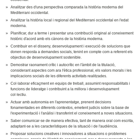
Analitzar des d'una perspectiva comparada la història moderna del
Mediterrani occidental.
Analitzar la història local i regional del Mediterrani occidental en l'edat
moderna.
Planificar, dur a terme i presentar una contribució original al coneixement
històric d'acord amb els cànons de la història moderna.
Contribuir en el disseny, desenvolupament i execució de solucions que
donen resposta a demandes socials, tenint en compte com a referent els
objectius de desenvolupament sostenible.
Demostrar raonament crític i autocrític en l'àmbit de la titulació,
considerant aspectes com ara l'ètica professional, els valors morals i les
implicacions socials de les diferents activitats realitzades.
Col·laborar eficaçment en equips de treball, assumint responsabilitats i
funcions de lideratge i contribuint a la millora i desenvolupament
col·lectiu.
Actuar amb autonomia en l'aprenentatge, prenent decisions
fonamentades en diferents contextos, emetent judicis sobre la base de
l'experimentació i l'anàlisi i transferint el coneixement a noves situacions.
Saber comunicar-se de manera efectiva, tant de manera oral com escrita,
adaptant-se a les característiques de la situació i de l'audiència.
Proposar solucions creatives i innovadores a situacions o problemes