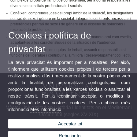
complexos, propis de l'àmbit de coneixement, per a donar resposta a les
diverses necessitats professionals i socials.
Conèixer i comprendre, des del propi àmbit de la titulació, les desigualtats
per raó de sexe i gènere en la societat; integrar les diferents necessitats i
preferències per raó de sexe i de gènere en el disseny de solucions i
resolució de problemes.
Cookies i política de
Saber comunicar-se de manera efectiva, tant de manera oral com escrita,
adaptant-se a les característiques de la situació i de l'audiència.
privacitat
Col·laborar eficaçment en equips de treball, assumir responsabilitats i
funcions de lideratge i contribuir a la millora i desenvolupament col·lectiu.
La teva privacitat és important per a nosaltres. Per això,
t'informem que utilitzem cookies pròpies i de tercers per a
realitzar anàlisis d'ús i mesurament de la nostra pàgina web
amb la finalitat de personalitzar continguts,així com
proporcionar funcionalitats a les xarxes socials o analitzar el
nostre trànsit. Per a continuar accepta o modifica la
configuració de les nostres cookies. Per a obtenir més
Màster Universitari en Història i Identitats en el Mediterrani
informació
Més informació
Occidental (segles XV-XIX)
Acceptar tot
Rebutjar tot