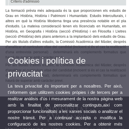
Criteris d'admissió
La formació prèvia més adequada és la que proporcionen els estudis de
Grau en Història, Història i Patrimoni i Humanitats: Estudis Interculturals, i
altres en què la Història Moderna tinga una presència notable en el pla
d'estudis. La mateixa consideració tenen els llicenciats en Humanitats, en
Història, en Geografia i Història (secció d'Història) i en Filosofia i Lletres
(secció d'Història) dels plans anteriors a la implantació dels estudis de Grau.
Per als titulats d'altres estudis, la Comissió Acadèmica del Màster, després
d'analitzar el curriculum vitae del candidat (incloent si és el cas la realització
d'una entrevista personal) , determinarà els complements formatius que
haurà de superar amb caràcter previ.
Cookies i política de
Per als titulats d'altres estudis, la Comissió Acadèmica del Màster, després
d'analitzar el curriculum vitae del candidat (incloent si és el cas la realització
privacitat
d'una entrevista personal), determinarà els complements formatius que
haurà de superar amb caràcter previ.
La teva privacitat és important per a nosaltres. Per això,
t'informem que utilitzem cookies pròpies i de tercers per a
realitzar anàlisis d'ús i mesurament de la nostra pàgina web
amb la finalitat de personalitzar continguts,així com
proporcionar funcionalitats a les xarxes socials o analitzar el
nostre trànsit. Per a continuar accepta o modifica la
configuració de les nostres cookies. Per a obtenir més