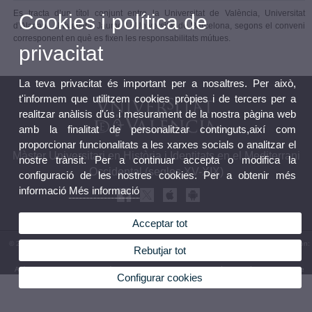
Es tracta d’un títol conjunt entre la Universitat de València, Universitat
Cookies i política de
d’Alacant, Universitat Jaume I i Universitat de Barcelona, segons el conveni
corresponent en què es fixen les responsabilitats mútues.
privacitat
La teva privacitat és important per a nosaltres. Per això,
t'informem que utilitzem cookies pròpies i de tercers per a
realitzar anàlisis d'ús i mesurament de la nostra pàgina web
amb la finalitat de personalitzar continguts,així com
proporcionar funcionalitats a les xarxes socials o analitzar el
Màster Universitari en Història i Identitats en el Mediterrani
nostre trànsit. Per a continuar accepta o modifica la
Occidental (segles XV-XIX)
configuració de les nostres cookies. Per a obtenir més
informació
Més informació
Acceptar tot
© 2026 UV. - Facultat de Geografia i Història. Av. Blasco Ibañez, 28. 46010 València. Telèfon:
Rebutjar tot
963 864 723
Avís legal
|
Accessibilitat
|
Política privacitat
|
Cookies
|
Transparència
|
Bústia de contacte
Configurar cookies