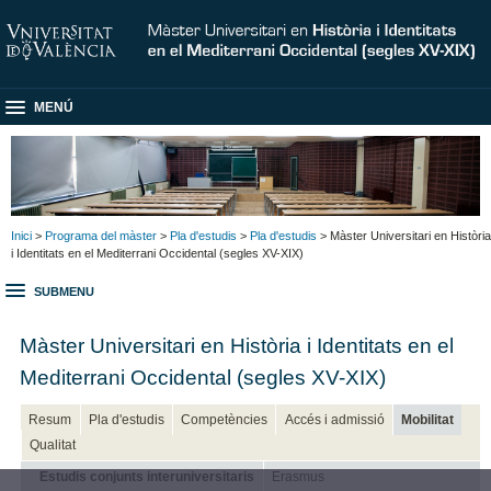
MENÚ
Inici
>
Programa del màster
>
Pla d'estudis
>
Pla d'estudis
> Màster Universitari en Història
i Identitats en el Mediterrani Occidental (segles XV-XIX)
SUBMENU
Màster Universitari en Història i Identitats en el
Mediterrani Occidental (segles XV-XIX)
Resum
Pla d'estudis
Competències
Accés i admissió
Mobilitat
Qualitat
Estudis conjunts interuniversitaris
Erasmus