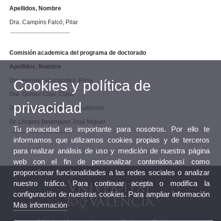
Apellidos, Nombre
Dra. Campíns Falcó, Pilar
Comisión academica del programa de doctorado
Apellidos, Nombre
Dra. Herráez Hernández, Rosa
Cookies y política de
Dra. Gómez Clari, Clara
privacidad
Dr. Mínguez Espallargas, Guillermo
Dr. Llinares Berenguer, José Miguel
Tu privacidad es importante para nosotros. Por ello te
informamos que utilizamos cookies propias y de terceros
para realizar análisis de uso y medición de nuestra página
web con el fin de personalizar contenidos,así como
proporcionar funcionalidades a las redes sociales o analizar
nuestro tráfico. Para continuar acepta o modifica la
configuración de nuestras cookies. Para ampliar información
Más información