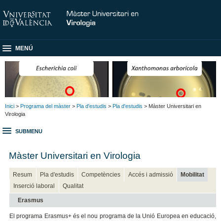
MENÚ
Inici
>
Programa del màster
>
Pla d'estudis
>
Pla d'estudis
> Màster Universitari en
Virologia
SUBMENU
Màster Universitari en Virologia
Resum
Pla d'estudis
Competències
Accés i admissió
Mobilitat
Inserció laboral
Qualitat
Erasmus
El programa Erasmus+ és el nou programa de la Unió Europea en educació,