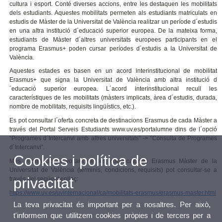
cultura i esport. Conté diverses accions, entre les destaquen les mobilitats
dels estudiants. Aquestes mobilitats permeten als estudiants matriculats en
estudis de Màster de la Universitat de València realitzar un període d´estudis
en una altra institució d´educació superior europea. De la mateixa forma,
estudiants de Màster d´altres universitats europees participants en el
programa Erasmus+ poden cursar períodes d´estudis a la Universitat de
València.
Aquestes estades es basen en un acord interinstitucional de mobilitat
Erasmus+ que signa la Universitat de València amb altra institució d
´educació superior europea. L´acord interinstitucional recull les
característiques de les mobilitats (màsters implicats, àrea d´estudis, durada,
nombre de mobilitats, requisits lingüístics, etc.).
Es pot consultar l´oferta concreta de destinacions Erasmus de cada Màster a
través del Portal Serveis Estudiants www.uv.es/portalumne dins de l´opció
“Programes d´Intercanvi amb altres universitats” -> “Consulta de Programes
d´Intercanvi”.
Cookies i política de
Més informació al voltant de les convocatòries Erasmus Màster de la
Universitat de València (terminis, condicions, requisits) pot consultar-se a
privacitat
través del següent enllaç:
https://www.uv.es/uvinternacional/ca/mobilitats-erasmus/erasmus-master.html
La teva privacitat és important per a nosaltres. Per això,
t'informem que utilitzem cookies pròpies i de tercers per a