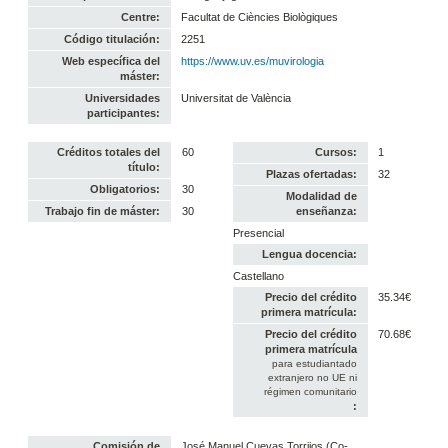
Centre:
Facultat de Ciències Biològiques
Código titulación:
2251
Web específica del
https://www.uv.es/muvirologia
máster:
Universidades
Universitat de València
participantes:
Créditos totales del
60
Cursos:
1
título:
Plazas ofertadas:
32
Obligatorios:
30
Modalidad de
Trabajo fin de máster:
30
enseñanza:
Presencial
Lengua docencia:
Castellano
Precio del crédito
35.34€
primera matrícula:
Precio del crédito
70.68€
primera matrícula
para estudiantado
extranjero no UE ni
régimen comunitario
:
Comisión de
José Manuel Cuevas Torrijos (Co-