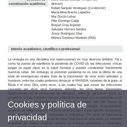
coordinación académica
director)
Rafael Sanjuán Verdeguer (Co-director)
María Alma Bracho Lapiedra
Mar Docón Lahoz
Pilar Domingo Calap
Brayan Grau Argente
Salvador Herrero Sendra
Jesús Rodríguez Díaz
Mónica Giménez Monleón (PAS)
Interés académico, científico o profesional:
La virología es una disciplina con repercusiones en muy diversos ámbitos. Tal y
como ha puesto de manifiesto la pandemia de COVID-19, las infecciones víricas
juegan un papel clave en la salud humana y pueden condicionar fuertemente
nuestras vidas. Sin embargo, la presente pandemia no es sino la última de una
serie de emergencias virales fruto de la transmisión de virus entre animales y
humanos, entre las cuales podemos destacar el VIH/SIDA, variantes de la gripe, el
Ébola o el virus Zika, entre otros, a las cuales hay que sumar las infecciones
causadas por otros virus humanos. Además, los virus tienen importantes
repercusiones en la producción de alimentos, tanto en agricultura como en
ganadería, siendo entidades ubicuas y altamente diversas con un importante rol en
Cookies y política de
los ecosistemas. Finalmente, los virus y sus derivados han sido fuente de
múltiples innovaciones en biología molecular y biotecnología, proporcionando
proteínas de utilidad práctica, vectores de expresión y hasta agentes terapéuticos
privacidad
contra tumores o bacterias resistentes a antibióticos. Por tanto, la importancia
científica, tecnológica y social de los virus está fuera de toda duda. La presente
propuesta de máster pretende adoptar un enfoque generalista e integrativo,