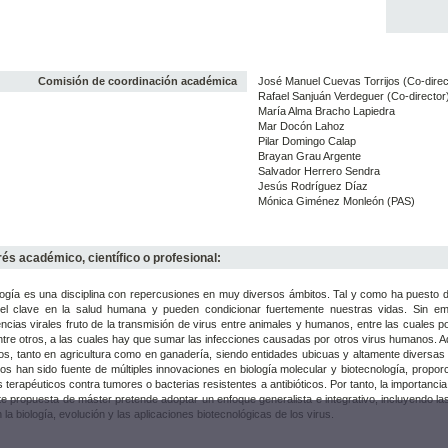
Comisión de coordinación académica
José Manuel Cuevas Torrijos (Co-direc
Rafael Sanjuán Verdeguer (Co-director
María Alma Bracho Lapiedra
Mar Docón Lahoz
Pilar Domingo Calap
Brayan Grau Argente
Salvador Herrero Sendra
Jesús Rodríguez Díaz
Mónica Giménez Monleón (PAS)
rés académico, científico o profesional:
logía es una disciplina con repercusiones en muy diversos ámbitos. Tal y como ha puesto d
el clave en la salud humana y pueden condicionar fuertemente nuestras vidas. Sin em
cias virales fruto de la transmisión de virus entre animales y humanos, entre las cuales po
ntre otros, a las cuales hay que sumar las infecciones causadas por otros virus humanos. A
os, tanto en agricultura como en ganadería, siendo entidades ubicuas y altamente diversas 
os han sido fuente de múltiples innovaciones en biología molecular y biotecnología, propor
 terapéuticos contra tumores o bacterias resistentes a antibióticos. Por tanto, la importancia 
e propuesta de máster pretende adoptar un enfoque generalista e integrativo, incluyendo las
 la biología, evolución y las aplicaciones biotecnológicas de los virus.