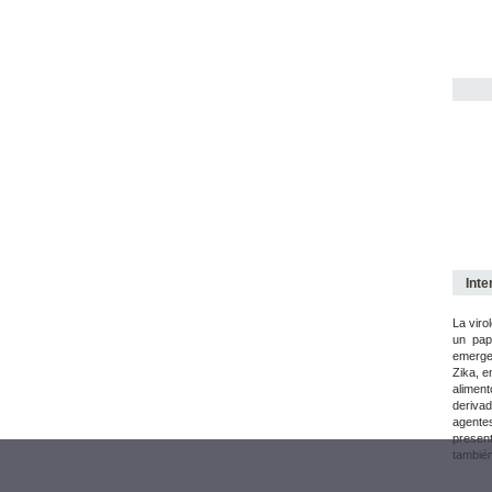
Inte
La viro
un pap
emergen
Zika, e
aliment
derivad
agentes
present
también