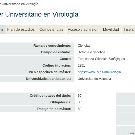
 Universitario en Virología
r Universitario en Virología
en
Plan de estudios
Competencias
Acceso y admisión
Movilidad
Inserc
Rama de conocimiento:
Ciencias
Campo de estudio:
Biología y genética
Centre:
Facultat de Ciències Biològiques
Código titulación:
2251
Web específica del máster:
https://www.uv.es/muvirologia
Universidades participantes:
Universitat de València
Créditos totales del título:
60
Obligatorios:
30
Trabajo fin de máster:
30
para