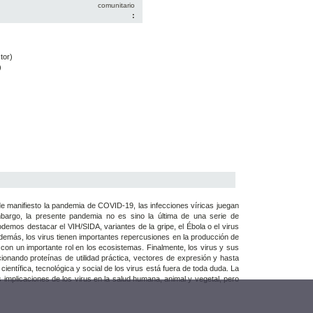
comunitario
:
tor)
)
e manifiesto la pandemia de COVID-19, las infecciones víricas juegan
bargo, la presente pandemia no es sino la última de una serie de
demos destacar el VIH/SIDA, variantes de la gripe, el Ébola o el virus
demás, los virus tienen importantes repercusiones en la producción de
con un importante rol en los ecosistemas. Finalmente, los virus y sus
cionando proteínas de utilidad práctica, vectores de expresión y hasta
científica, tecnológica y social de los virus está fuera de toda duda. La
 implicaciones de los virus en la salud humana, animal y vegetal, pero