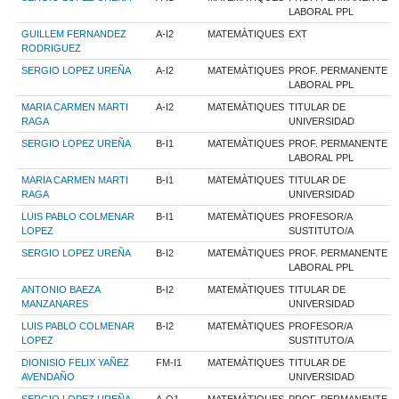
LABORAL PPL
GUILLEM FERNANDEZ
A-I2
MATEMÀTIQUES
EXT
RODRIGUEZ
SERGIO LOPEZ UREÑA
A-I2
MATEMÀTIQUES
PROF. PERMANENTE
LABORAL PPL
MARIA CARMEN MARTI
A-I2
MATEMÀTIQUES
TITULAR DE
RAGA
UNIVERSIDAD
SERGIO LOPEZ UREÑA
B-I1
MATEMÀTIQUES
PROF. PERMANENTE
LABORAL PPL
MARIA CARMEN MARTI
B-I1
MATEMÀTIQUES
TITULAR DE
RAGA
UNIVERSIDAD
LUIS PABLO COLMENAR
B-I1
MATEMÀTIQUES
PROFESOR/A
LOPEZ
SUSTITUTO/A
SERGIO LOPEZ UREÑA
B-I2
MATEMÀTIQUES
PROF. PERMANENTE
LABORAL PPL
ANTONIO BAEZA
B-I2
MATEMÀTIQUES
TITULAR DE
MANZANARES
UNIVERSIDAD
LUIS PABLO COLMENAR
B-I2
MATEMÀTIQUES
PROFESOR/A
LOPEZ
SUSTITUTO/A
DIONISIO FELIX YAÑEZ
FM-I1
MATEMÀTIQUES
TITULAR DE
AVENDAÑO
UNIVERSIDAD
SERGIO LOPEZ UREÑA
A-O1
MATEMÀTIQUES
PROF. PERMANENTE