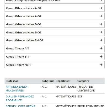
Group Computer classroom practice FM-I1
Group Other activities A-O1
Group Other activities A-O2
Group Other activities B-O1
Group Other activities B-O2
Group Other activities FM-O1
Group Theory A-T
Group Theory B-T
Group Theory FM-T
Professor
Subgroup
Department
Category
ANTONIO BAEZA
A-I1
MATEMÀTIQUES
TITULAR DE
MANZANARES
UNIVERSIDAD
GUILLEM FERNANDEZ
A-I1
MATEMÀTIQUES
EXT
RODRIGUEZ
SERGIO LOPEZ UREÑA
A-I1
MATEMÀTIQUES
PROF. PERMANENTE