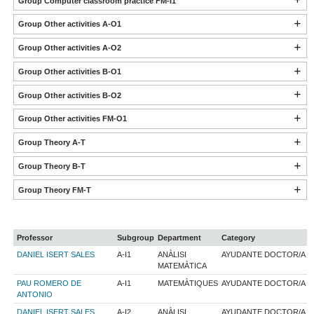
Group Computer classroom practice FM-I1
Group Other activities A-O1
Group Other activities A-O2
Group Other activities B-O1
Group Other activities B-O2
Group Other activities FM-O1
Group Theory A-T
Group Theory B-T
Group Theory FM-T
Professor
Subgroup
Department
Category
DANIEL ISERT SALES
A-I1
ANÀLISI
AYUDANTE DOCTOR/A
MATEMÀTICA
PAU ROMERO DE
A-I1
MATEMÀTIQUES
AYUDANTE DOCTOR/A
ANTONIO
DANIEL ISERT SALES
A-I2
ANÀLISI
AYUDANTE DOCTOR/A