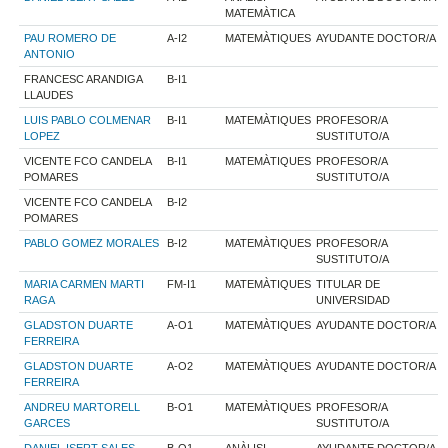
MATEMÀTICA
PAU ROMERO DE
A-I2
MATEMÀTIQUES
AYUDANTE DOCTOR/A
ANTONIO
FRANCESC ARANDIGA
B-I1
LLAUDES
LUIS PABLO COLMENAR
B-I1
MATEMÀTIQUES
PROFESOR/A
LOPEZ
SUSTITUTO/A
VICENTE FCO CANDELA
B-I1
MATEMÀTIQUES
PROFESOR/A
POMARES
SUSTITUTO/A
VICENTE FCO CANDELA
B-I2
POMARES
PABLO GOMEZ MORALES
B-I2
MATEMÀTIQUES
PROFESOR/A
SUSTITUTO/A
MARIA CARMEN MARTI
FM-I1
MATEMÀTIQUES
TITULAR DE
RAGA
UNIVERSIDAD
GLADSTON DUARTE
A-O1
MATEMÀTIQUES
AYUDANTE DOCTOR/A
FERREIRA
GLADSTON DUARTE
A-O2
MATEMÀTIQUES
AYUDANTE DOCTOR/A
FERREIRA
ANDREU MARTORELL
B-O1
MATEMÀTIQUES
PROFESOR/A
GARCES
SUSTITUTO/A
DANIEL ISERT SALES
B-O1
ANÀLISI
AYUDANTE DOCTOR/A