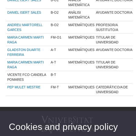
MATEMÀTICA
DANIEL ISERT SALES
B-O2
ANÀLISI
AYUDANTE DOCTOR/A
MATEMÀTICA
ANDREU MARTORELL
B-O2
MATEMÀTIQUES
PROFESOR/A
GARCES
SUSTITUTO/A
MARIA CARMEN MARTI
FM-O1
MATEMÀTIQUES
TITULAR DE
RAGA
UNIVERSIDAD
GLADSTON DUARTE
A-T
MATEMÀTIQUES
AYUDANTE DOCTOR/A
FERREIRA
MARIA CARMEN MARTI
A-T
MATEMÀTIQUES
TITULAR DE
RAGA
UNIVERSIDAD
VICENTE FCO CANDELA
B-T
POMARES
PEP MULET MESTRE
FM-T
MATEMÀTIQUES
CATEDRÁTICO/A DE
UNIVERSIDAD
Cookies and privacy policy