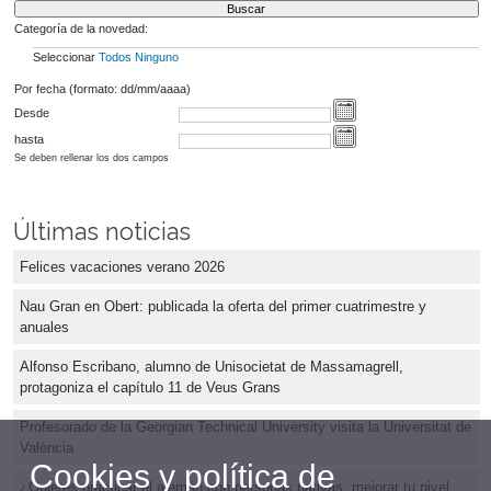
Categoría de la novedad:
Seleccionar
Todos
Ninguno
Por fecha (formato: dd/mm/aaaa)
Desde
hasta
Se deben rellenar los dos campos
Últimas noticias
Felices vacaciones verano 2026
Nau Gran en Obert: publicada la oferta del primer cuatrimestre y
anuales
Alfonso Escribano, alumno de Unisocietat de Massamagrell,
protagoniza el capítulo 11 de Veus Grans
Profesorado de la Georgian Technical University visita la Universitat de
València
Cookies y política de
¿Quieres practicar el alemán con personas nativas, mejorar tu nivel