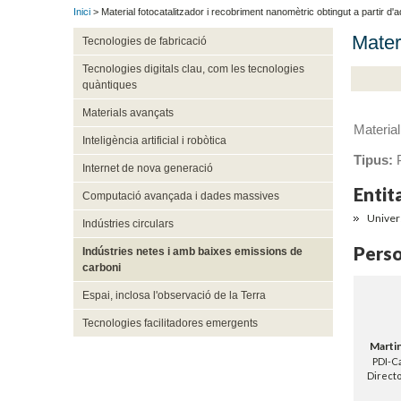
Inici
> Material fotocatalitzador i recobriment nanomètric obtingut a partir d'
Mater
Tecnologies de fabricació
Tecnologies digitals clau, com les tecnologies
quàntiques
Materials avançats
Material
Inteligència artificial i robòtica
Tipus:
P
Internet de nova generació
Entita
Computació avançada i dades massives
Univers
Indústries circulars
Perso
Indústries netes i amb baixes emissions de
carboni
Espai, inclosa l'observació de la Terra
Tecnologies facilitadores emergents
Martin
PDI-Ca
Directo