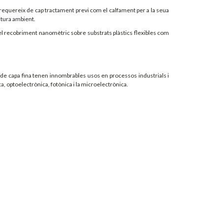
o requereix de cap tractament previ com el calfament per a la seua
atura ambient.
el recobriment nanomètric sobre substrats plàstics flexibles com
a de capa fina tenen innombrables usos en processos industrials i
a, optoelectrònica, fotònica i la microelectrònica.