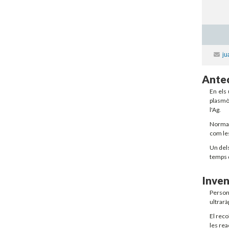
Co
ju
Ante
En els
plasmòn
l'Ag.
Normalm
com le
Un dels
temps d
Inven
Person
ultrarà
El reco
les rea