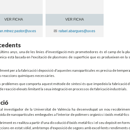
VER FICHA
VER FICHA
ntacte
Contacte
an.mtnez.pastor@uv.es
rafael.abargues@uv.es
cedents
 últims anys, una de les línies d'investigació més prometedores és el camp de la p
ica està basada en l'excitació de plasmons de superfície que es produeixen en la s
ent per a la fabricació i deposició d'aquestes nanopartícules es precisa de tempera
s reaccions químiques necessàries.
 problemes que comporta aquest mètode de síntesi és que impedeix la fabricació d'a
e reacció elevats limitant la seua integració en processos de fabricació industrials.
ció
al investigador de la Universitat de València ha desenvolupat un nou recobriment
pida de nanopartícules embegudes a l'interior de polímers orgànics i òxids metàl·lics 
briment es realitza a partir d'una dissolució d'òxids metàl·lics i el seu depòsit en forma
ccions en estat sòlid, amb temps d'exposició de segons amb excel·lents rendiments de