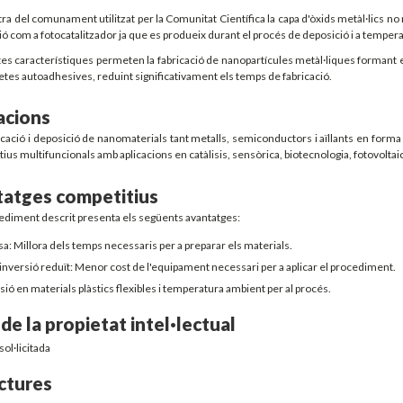
ra del comunament utilitzat per la Comunitat Científica la capa d'òxids metàl·lics n
ió com a fotocatalitzador ja que es produeix durant el procés de deposició i a temper
es característiques permeten la fabricació de nanopartícules metàl·liques formant 
etes autoadhesives, reduint significativament els temps de fabricació.
acions
icació i deposició de nanomaterials tant metalls, semiconductors i aïllants en form
tius multifuncionals amb aplicacions en catàlisis, sensòrica, biotecnologia, fotovoltaic
atges competitius
ediment descrit presenta els següents avantatges:
a: Millora dels temps necessaris per a preparar els materials.
inversió reduït: Menor cost de l'equipament necessari per a aplicar el procediment.
ió en materials plàstics flexibles i temperatura ambient per al procés.
 de la propietat intel·lectual
sol·licitada
ctures