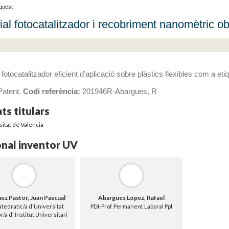
aquest
ial fotocatalitzador i recobriment nanomètric obt
 fotocatalitzador eficient d'aplicació sobre plàstics flexibles com a eti
atent.
Codi referència:
201946R-Abargues, R
ts titulars
itat de València
nal inventor UV
ez Pastor, Juan Pascual
Abargues Lopez, Rafael
tedratic/a d'Universitat
PDI-Prof. Permanent Laboral Ppl
r/a d' Institut Universitari