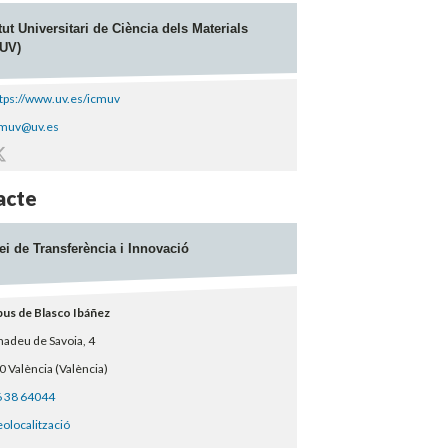
itut Universitari de Ciència dels Materials
UV)
tps://www.uv.es/icmuv
ontacte
cmuv@uv.es
acebook
Twitter
acte
ei de Transferència i Innovació
us de Blasco Ibáñez
adeu de Savoia, 4
 València (València)
 38 64044
olocalització