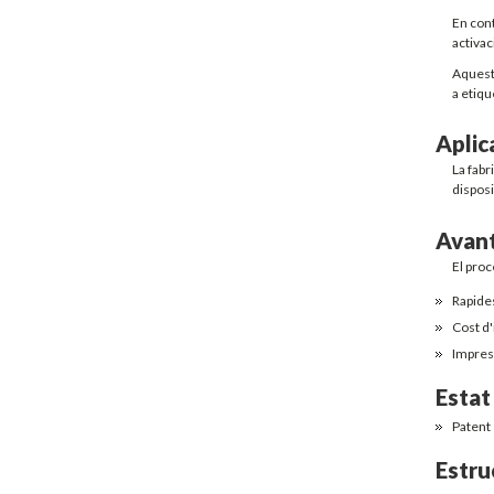
En cont
activac
Aquest
a etiqu
Aplic
La fabr
disposi
Avant
El proc
Rapides
Cost d'
Impress
Estat
Patent 
Estru