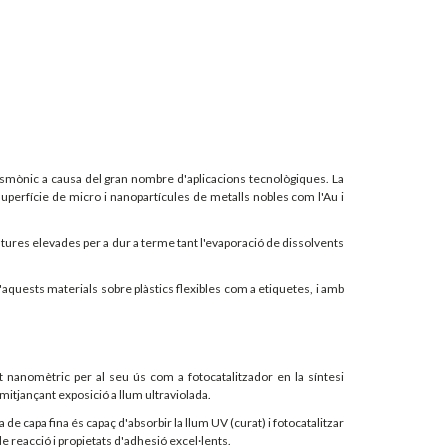
lasmònic a causa del gran nombre d'aplicacions tecnològiques. La
uperfície de micro i nanopartícules de metalls nobles com l'Au i
tures elevades per a dur a terme tant l'evaporació de dissolvents
quests materials sobre plàstics flexibles com a etiquetes, i amb
 nanomètric per al seu ús com a fotocatalitzador en la síntesi
mitjançant exposició a llum ultraviolada.
 de capa fina és capaç d'absorbir la llum UV (curat) i fotocatalitzar
 reacció i propietats d'adhesió excel·lents.