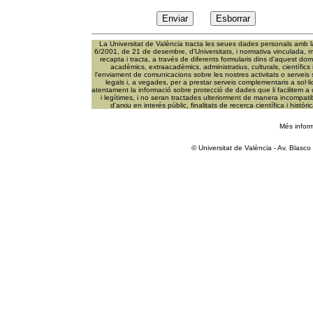
La Universitat de València tracta les seues dades personals amb la 
6/2001, de 21 de desembre, d'Universitats, i normativa vinculada, mi
recapta i tracta, a través de diferents formularis dins d'aquest do
acadèmics, extraacadèmics, administratius, culturals, científics 
l'enviament de comunicacions sobre les nostres activitats o serveis s
legals i, a vegades, per a prestar serveis complementaris a sol·l
atentament la informació sobre protecció de dades que li facilitem a
i legítimes, i no seran tractades ulteriorment de manera incompatib
d'arxiu en interés públic, finalitats de recerca científica i histò
Més infor
© Universitat de València - Av. Blasc