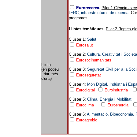
.
Eurorecerca
Pilar 1 Ciència exce
l
'ERC
,
infraestructures de recerca
. Con
.
programes
Llistes temàtiques
.
Pilar 2 Reptes gl
Clúster 1:
Salut
Eurosalut
Clúster 2:
Cultura, Creativitat i Societ
Eurosocihumanitats
Llista
(en podeu
Clúster 3:
Seguretat Civil per a la Soci
triar més
Euroseguretat
d'úna)
Clúster 4:
Món Digital, Indústria i Espa
Eurodigital
Euroindustria
Clúster 5:
Clima, Energia i Mobilitat
Euroclima
Euroenergia
Clúster 6:
Alimentació, Bioeconomia, R
Euroagrobio