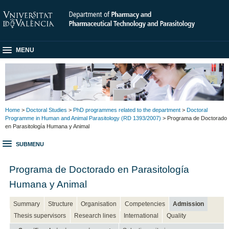
MENU
Home
>
Doctoral Studies
>
PhD programmes related to the department
>
Doctoral
Programme in Human and Animal Parasitology (RD 1393/2007)
> Programa de Doctorado
en Parasitología Humana y Animal
SUBMENU
Programa de Doctorado en Parasitología
Humana y Animal
Summary
Structure
Organisation
Competencies
Admission
Thesis supervisors
Research lines
International
Quality