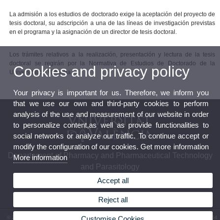
La admisión a los estudios de doctorado exige la aceptación del proyecto de
tesis doctoral, su adscripción a una de las líneas de investigación previstas
en el programa y la asignación de un director de tesis doctoral.
Los trámites relativos a la realización, presentación y lectura de la tesis
doctoral se regirán por la Normativa de Estudios de Doctorado de la
Cookies and privacy policy
Universitat de València.
Your privacy is important for us. Therefore, we inform you
that we use our own and third-party cookies to perform
analysis of the use and measurement of our website in order
to personalize content,as well as provide functionalities to
social networks or analyze our traffic. To continue accept or
modify the configuration of our cookies. Get more information
Departament of Pharmacy and Pharmaceutical Technology
More information
and Parasitology
Accept all
Reject all
© 2026 UV. - Av. Vicent Andrés Estellés, 22 46100 Burjassot (València). Phone: (+34) 96 354
Customise Cookies