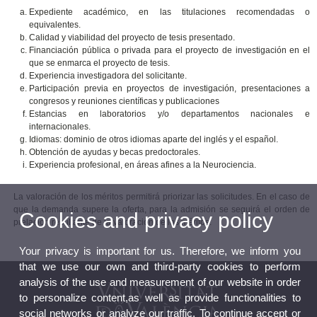
Expediente académico, en las titulaciones recomendadas o
equivalentes.
Calidad y viabilidad del proyecto de tesis presentado.
Financiación pública o privada para el proyecto de investigación en el
que se enmarca el proyecto de tesis.
Experiencia investigadora del solicitante.
Participación previa en proyectos de investigación, presentaciones a
congresos y reuniones científicas y publicaciones
Estancias en laboratorios y/o departamentos nacionales e
internacionales.
Idiomas: dominio de otros idiomas aparte del inglés y el español.
Obtención de ayudas y becas predoctorales.
Experiencia profesional, en áreas afines a la Neurociencia.
La valoración de los méritos permitirá priorizar las solicitudes. En el caso de
que la demanda supere la oferta, para la admisión se seguirá el orden de
Cookies and privacy policy
prelación resultante de la valoración de los méritos.
Your privacy is important for us. Therefore, we inform you
that we use our own and third-party cookies to perform
analysis of the use and measurement of our website in order
to personalize content,as well as provide functionalities to
social networks or analyze our traffic. To continue accept or