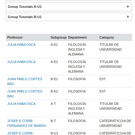
Group Tutorials A-U1
Group Tutorials B-U1
Professor
Subgroup
Department
Category
JULIA HABA OSCA
A-E1
FILOLOGÍA
TITULAR DE
INGLESA Y
UNIVERSIDAD
ALEMANA
JULIA HABA OSCA
A-E2
FILOLOGÍA
TITULAR DE
INGLESA Y
UNIVERSIDAD
ALEMANA
JUAN PABLO CORTES
B-E1
FILOSOFIA
EXT
BAU
JUAN PABLO CORTES
B-E2
FILOSOFIA
EXT
BAU
JULIA HABA OSCA
A-T
FILOLOGÍA
TITULAR DE
INGLESA Y
UNIVERSIDAD
ALEMANA
JOSEP E CORBI
B-T
FILOSOFIA
CATEDRÁTICO/A DE
FERNANDEZ DE IBARRA
UNIVERSIDAD
JOSEP E CORBI
B-U1
FILOSOFIA
CATEDRÁTICO/A DE