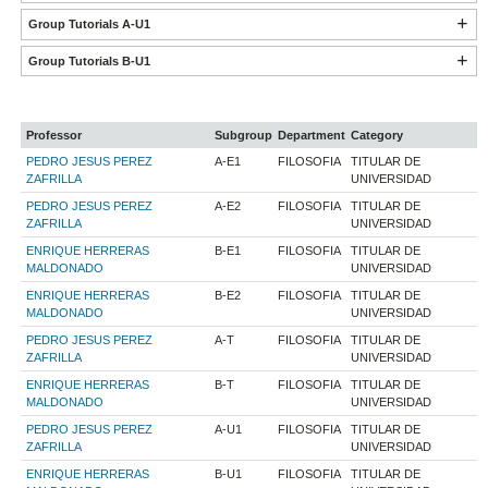
Group Tutorials A-U1
Group Tutorials B-U1
Professor
Subgroup
Department
Category
PEDRO JESUS PEREZ
A-E1
FILOSOFIA
TITULAR DE
ZAFRILLA
UNIVERSIDAD
PEDRO JESUS PEREZ
A-E2
FILOSOFIA
TITULAR DE
ZAFRILLA
UNIVERSIDAD
ENRIQUE HERRERAS
B-E1
FILOSOFIA
TITULAR DE
MALDONADO
UNIVERSIDAD
ENRIQUE HERRERAS
B-E2
FILOSOFIA
TITULAR DE
MALDONADO
UNIVERSIDAD
PEDRO JESUS PEREZ
A-T
FILOSOFIA
TITULAR DE
ZAFRILLA
UNIVERSIDAD
ENRIQUE HERRERAS
B-T
FILOSOFIA
TITULAR DE
MALDONADO
UNIVERSIDAD
PEDRO JESUS PEREZ
A-U1
FILOSOFIA
TITULAR DE
ZAFRILLA
UNIVERSIDAD
ENRIQUE HERRERAS
B-U1
FILOSOFIA
TITULAR DE