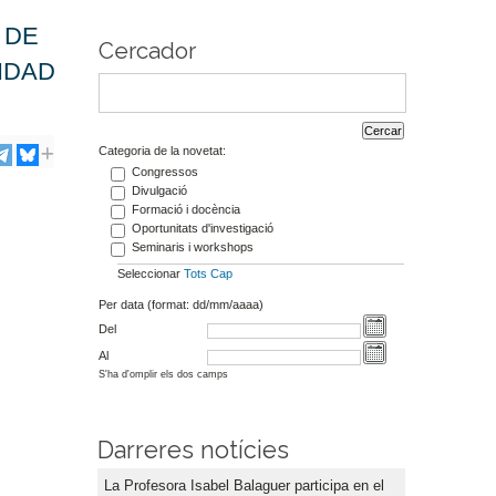
 DE
Cercador
IDAD
Categoria de la novetat:
Congressos
Divulgació
Formació i docència
Oportunitats d'investigació
Seminaris i workshops
Seleccionar
Tots
Cap
Per data (format: dd/mm/aaaa)
Del
Al
S'ha d'omplir els dos camps
Darreres notícies
La Profesora Isabel Balaguer participa en el