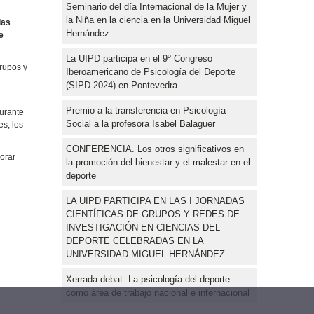
Seminario del día Internacional de la Mujer y
la Niña en la ciencia en la Universidad Miguel
das
Hernández
e
La UIPD participa en el 9º Congreso
rupos y
Iberoamericano de Psicología del Deporte
(SIPD 2024) en Pontevedra
Premio a la transferencia en Psicología
durante
Social a la profesora Isabel Balaguer
es, los
CONFERENCIA. Los otros significativos en
lorar
la promoción del bienestar y el malestar en el
deporte
LA UIPD PARTICIPA EN LAS I JORNADAS
CIENTÍFICAS DE GRUPOS Y REDES DE
INVESTIGACIÓN EN CIENCIAS DEL
DEPORTE CELEBRADAS EN LA
UNIVERSIDAD MIGUEL HERNÁNDEZ
Xerrada-debat: La psicología del deporte
como área de trabajo nacional e internacional