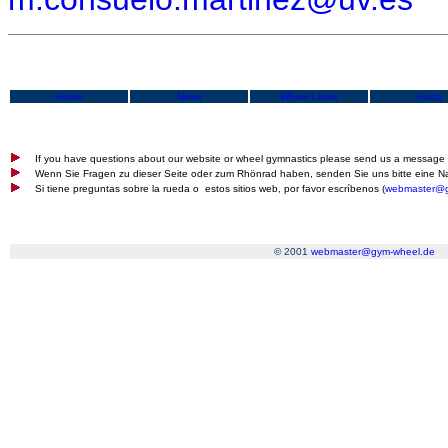
Home
News
Wheel Llinks
Facts
If you have questions about our website or wheel gymnastics please send us a message 
Wenn Sie Fragen zu dieser Seite oder zum Rhönrad haben, senden Sie uns bitte eine Na
Si tiene preguntas sobre la rueda o estos sitios web, por favor escríbenos (
webmaster@g
© 2001
webmaster@gym-wheel.de