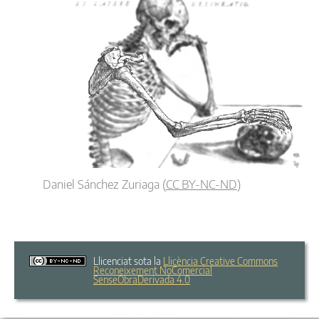
Daniel Sánchez Zuriaga
(
CC BY-NC-ND
)
Llicenciat sota la
Llicència Creative Commons
Reconeixement NoComercial
SenseObraDerivada 4.0