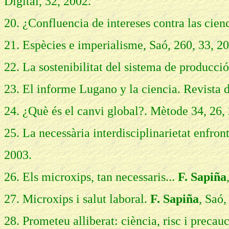
Digital, 32, 2002.
20. ¿Confluencia de intereses contra las cie
21. Espècies e imperialisme, Saó, 260, 33, 2
22. La sostenibilitat del sistema de producció
23.
El informe Lugano y la ciencia. Revista d
24. ¿Què és el canvi global?. Mètode 34, 26,
25. La necessària interdisciplinarietat enfron
2003.
26. Els microxips, tan necessaris...
F. Sapiña
27. Microxips i salut laboral.
F. Sapiña
, Saó,
28. Prometeu alliberat: ciència, risc i precau