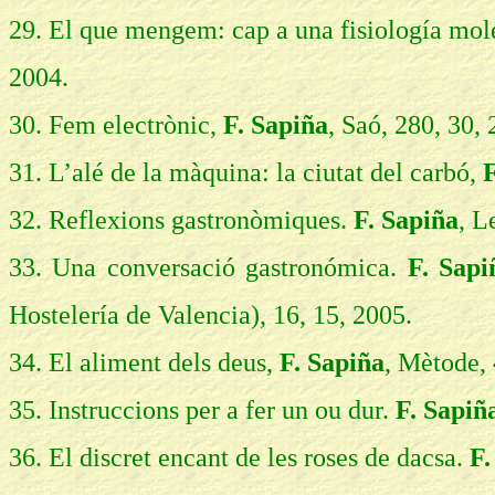
29. El que mengem: cap a una fisiología mol
2004.
30. Fem electrònic,
F. Sapiña
, Saó, 280, 30, 
31. L’alé de la màquina: la ciutat del carbó,
F
32. Reflexions gastronòmiques.
F. Sapiña
, L
33. Una conversació gastronómica.
F. Sapi
Hostelería de Valencia), 16, 15, 2005.
34. El aliment dels deus,
F. Sapiña
, Mètode, 
35. Instruccions per a fer un ou dur.
F. Sapiñ
36. El discret encant de les roses de dacsa.
F.