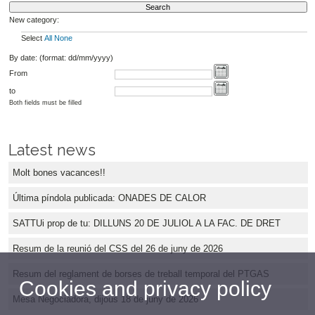
New category:
Select
All
None
By date: (format: dd/mm/yyyy)
From
to
Both fields must be filled
Latest news
Molt bones vacances!!
Última píndola publicada: ONADES DE CALOR
SATTUi prop de tu: DILLUNS 20 DE JULIOL A LA FAC. DE DRET
Resum de la reunió del CSS del 26 de juny de 2026
Resum del reglament de borses de treball temporal del PTGAS
Cookies and privacy policy
Mesa Negociadora, dijous 18 de juny de 2026