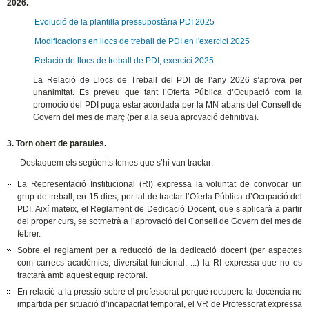
2026.
Evolució de la plantilla pressupostària PDI 2025
Modificacions en llocs de treball de PDI en l'exercici 2025
Relació de llocs de treball de PDI, exercici 2025
La Relació de Llocs de Treball del PDI de l’any 2026 s’aprova per
unanimitat. Es preveu que tant l’Oferta Pública d’Ocupació com la
promoció del PDI puga estar acordada per la MN abans del Consell de
Govern del mes de març (per a la seua aprovació definitiva).
3. Torn obert de paraules.
Destaquem els següents temes que s’hi van tractar:
La Representació Institucional (RI) expressa la voluntat de convocar un
grup de treball, en 15 dies, per tal de tractar l’Oferta Pública d’Ocupació del
PDI. Així mateix, el Reglament de Dedicació Docent, que s’aplicarà a partir
del proper curs, se sotmetrà a l’aprovació del Consell de Govern del mes de
febrer.
Sobre el reglament per a reducció de la dedicació docent (per aspectes
com càrrecs acadèmics, diversitat funcional, ...) la RI expressa que no es
tractarà amb aquest equip rectoral.
En relació a la pressió sobre el professorat perquè recupere la docència no
impartida per situació d’incapacitat temporal, el VR de Professorat expressa