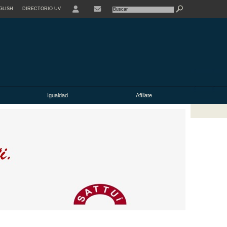
GLISH
DIRECTORIO UV
Igualdad
Afíliate