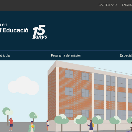
CASTELLANO
ENGLI
trícula
Programa del màster
Especial