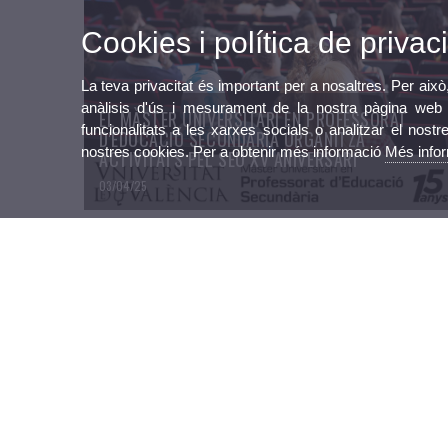
Cookies i política de privaci
La teva privacitat és important per a nosaltres. Per això
anàlisis d'ús i mesurament de la nostra pàgina web a
EL MÀSTER UNIVERSITARI EN PROFESSORAT
funcionalitats a les xarxes socials o analitzar el nostr
D'EDUCACIÓ SECUNDÀRIA ORGANITZA
nostres cookies. Per a obtenir més informació
Més info
ACTIVITATS PEL SEU XV ANIVERSARI
03/04/25
Preguntes freqüents (FAQs)
Informació general
Matrícula