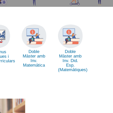
Doble
Doble
mus
Màster amb
Màster amb
ues i
Inv.
Inv. Did.
rriculars
Matemática
Esp.
(Matemàtiques)