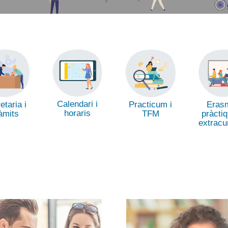
Calendari i
etaria i
Practicum i
Eras
horaris
àmits
TFM
pràctiq
extracu