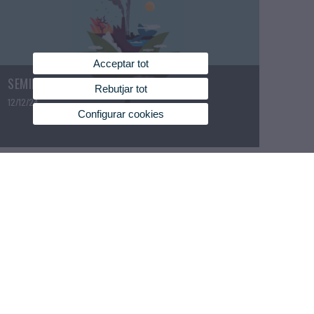
Acceptar tot
SEMINARI "CONTRA LA SOSTENIBILITAT"
Rebutjar tot
12/12/24
Configurar cookies