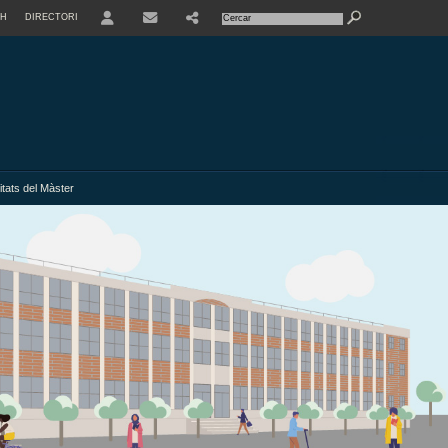
SH
DIRECTORI
USER
itats del Màster