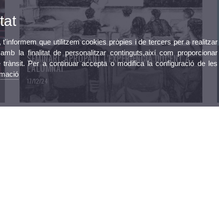
tat
, t'informem que utilitzem cookies pròpies i de tercers per a realitzar
mb la finalitat de personalitzar continguts,així com proporcionar
SEMINARI "APROPANT L'EXPERIÈNCIA DOCENT A
e trànsit. Per a continuar accepta o modifica la configuració de les
L'ALUMNAT"
rmació
17/12/24
Preinscripció
Pràcticum